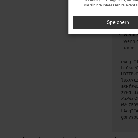
Technologien eingesetzt, die v
Das ka
die für Ihre Interessen relevant s
Stelle
Veralt
Speichern
unters
Wende 
Wenn d
kannst
ewogIC
hcGkue
U3ZTBk
lsxXVt
aXNfaW
zYWdlU
ZpZWxk
WVsZF0
LAogIC
gbnVsb