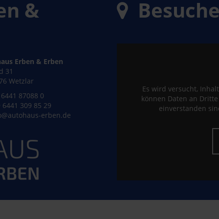
en &
Besuchen
aus Erben & Erben
ld 31
76 Wetzlar
Es wird versucht, Inhal
6441 87088 0
können Daten an Dritt
 6441 309 85 29
einverstanden sind
o@autohaus-erben.de