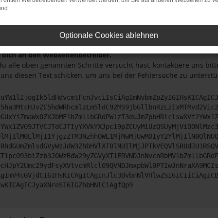
on dritten Werbetreibenden verwendet werden, um Sie auf anderen Webseiten zu ve
nn manchmal helfen, vorübergehende Probleme zu beheben.
ind.
 sicher, dass dein Browser und dein Betriebssystem auf dem neue
ete Software birgt nicht nur ein Sicherheitsrisiko, sondern kann a
Optionale Cookies ablehnen
tützt werden.
dich an den Webseitenbetreiber.
u alle oben genannten Schritte versucht hast, kontaktiere uns bi
 uns diesen Text schicken, um uns bei der Fehlersuche zu unterstü
JuYW1lIjogIk5ldHdvcmtFcnJvciIsCiAgImNvbmZpZyI6IHsKICAgIC
C5ha3MtcHJvZC5hdWRhcmlzLm5ldC92MS9jbGllbnRzLzIxMTMvd2Vic
OGUxYiZmaWx0ZXJbMF1bZmllbGRdPWlzT3duJmZpbHRlclswXVt2YWx1
2YWx1ZV09JTVCJTdCJTIyYXVkYXJpc19pZCUyMiUzQSUyMjViODNlMzc
QlMjIlM0ElMjI1YjgzZTM3NzhhOWE1MjMwMjUwMDIyY2YlMjIlN0QlNU
3RhdGUmZmlsdGVyWzJdW3ZhbHVlXT0lNUIlMjJPTkVEQVlSRUdJU1RSQ
XT1pc093biZzb3J0WzBdW29yZGVyXT1ERVNDJnNvcnRbMV1bZmllbGRd
9cHJpY2Umc29ydFsyXVtvcmRlcl09QVNDJmxpbWl0PTIwJnNraXA9MCI
AgImV4cGVjdCI6IHsKICAgICAgInJlc3BvbnNlVHlwZSI6ICIiCiAgIC
CwKICAgICJyaXNreSI6IGZhbHNlCiAgfQp9