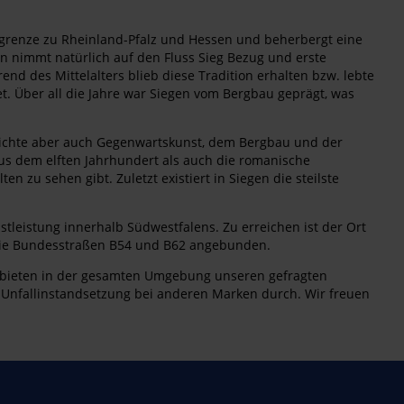
sgrenze zu Rheinland-Pfalz und Hessen und beherbergt eine
en nimmt natürlich auf den Fluss Sieg Bezug und erste
nd des Mittelalters blieb diese Tradition erhalten bzw. lebte
. Über all die Jahre war Siegen vom Bergbau geprägt, was
chichte aber auch Gegenwartskunst, dem Bergbau und der
aus dem elften Jahrhundert als auch die romanische
n zu sehen gibt. Zuletzt existiert in Siegen die steilste
tleistung innerhalb Südwestfalens. Zu erreichen ist der Ort
 die Bundesstraßen B54 und B62 angebunden.
d bieten in der gesamten Umgebung unseren gefragten
d Unfallinstandsetzung bei anderen Marken durch. Wir freuen