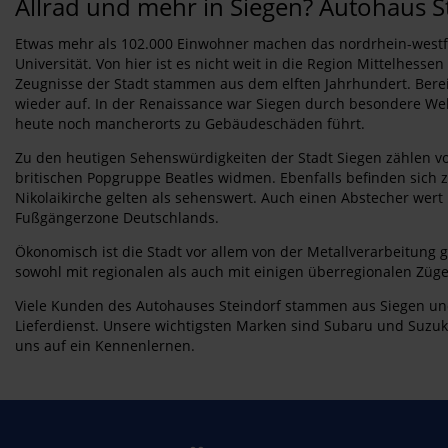
Allrad und mehr in Siegen? Autohaus S
Etwas mehr als 102.000 Einwohner machen das nordrhein-westfäl
Universität. Von hier ist es nicht weit in die Region Mittelhes
Zeugnisse der Stadt stammen aus dem elften Jahrhundert. Bereits
wieder auf. In der Renaissance war Siegen durch besondere Weh
heute noch mancherorts zu Gebäudeschäden führt.
Zu den heutigen Sehenswürdigkeiten der Stadt Siegen zählen v
britischen Popgruppe Beatles widmen. Ebenfalls befinden sich 
Nikolaikirche gelten als sehenswert. Auch einen Abstecher wert i
Fußgängerzone Deutschlands.
Ökonomisch ist die Stadt vor allem von der Metallverarbeitung 
sowohl mit regionalen als auch mit einigen überregionalen Zü
Viele Kunden des Autohauses Steindorf stammen aus Siegen und
Lieferdienst. Unsere wichtigsten Marken sind Subaru und Suzuk
uns auf ein Kennenlernen.