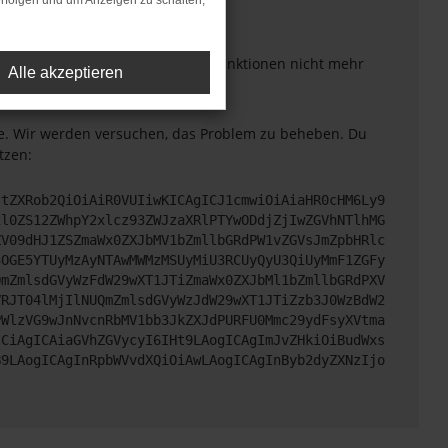
rfolgen und um Anzeigen zu schalten,
sten Stand sind.
uch dazu führen, dass bestimmte Funktionen nicht mehr
Alle akzeptieren
tte. Wir werden versuchen, das Problem zu beheben. Du
tzen:
JtZXRob2QiOiAiR0VUIiwKICAgICJ1cmwiOiAiaHR0cHM6Ly9
2l0ZS12ZWhpY2xlcz93ZWJzaXRlPTYwODdjZjIwZGVhNTlhMG
ZV09dHJ1ZSZmaWx0ZXJbMV1bZmllbGRdPW1vZGVsJmZpbHRlc
3OGE5YTUyMzAyNTAwMWMzMSUyMiU3RCUyQyU3QiUyMmF1ZGFy
QmZmlsdGVyWzFdW29wXT1JTiZmaWx0ZXJbMl1bZmllbGRdPXV
VRJT04lMjIlNUQmZmlsdGVyWzJdW29wXT1JTiZzb3J0WzBdW2
PWlzVG9wJnNvcnRbMV1bb3JkZXJdPURFU0Mmc29ydFsyXVtma
sCiAgICAiaGVhZGVycyI6IHt9LAogICAgImJvZHkiOiBudWxs
B9LAogICAgInRpbWVvdXQiOiAwLAogICAgInByb2dyZXNzIjo