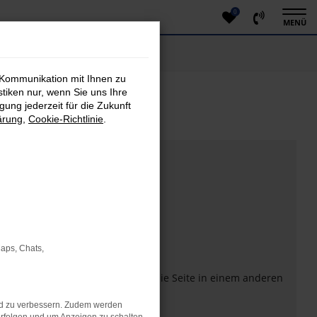
0
MENÜ
 Kommunikation mit Ihnen zu
stiken nur, wenn Sie uns Ihre
ung jederzeit für die Zukunft
ärung
,
Cookie-Richtlinie
.
Maps, Chats,
eiten verhindern. Funktioniert die Seite in einem anderen
nd zu verbessern. Zudem werden