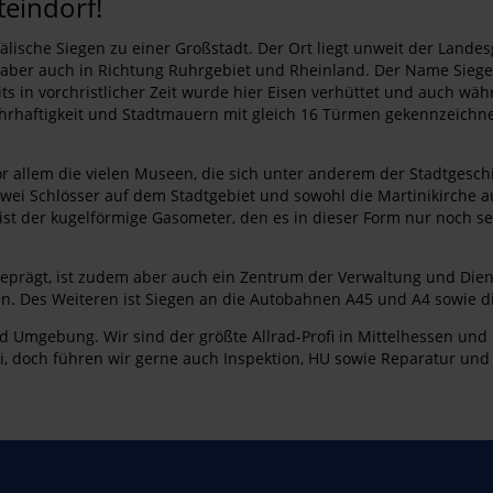
teindorf!
ische Siegen zu einer Großstadt. Der Ort liegt unweit der Lande
sen aber auch in Richtung Ruhrgebiet und Rheinland. Der Name Sieg
 in vorchristlicher Zeit wurde hier Eisen verhüttet und auch währe
rhaftigkeit und Stadtmauern mit gleich 16 Türmen gekennzeichnet
or allem die vielen Museen, die sich unter anderem der Stadtges
zwei Schlösser auf dem Stadtgebiet und sowohl die Martinikirche 
st der kugelförmige Gasometer, den es in dieser Form nur noch selte
geprägt, ist zudem aber auch ein Zentrum der Verwaltung und Diens
gen. Des Weiteren ist Siegen an die Autobahnen A45 und A4 sowie
 Umgebung. Wir sind der größte Allrad-Profi in Mittelhessen un
i, doch führen wir gerne auch Inspektion, HU sowie Reparatur un