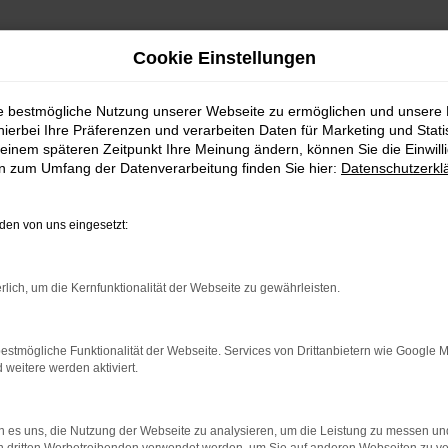
Cookie Einstellungen
ufen
ie bestmögliche Nutzung unserer Webseite zu ermöglichen und unsere
hierbei Ihre Präferenzen und verarbeiten Daten für Marketing und Stati
 Siegen günstig kaufen
einem späteren Zeitpunkt Ihre Meinung ändern, können Sie die Einwillig
en zum Umfang der Datenverarbeitung finden Sie hier:
Datenschutzerkl
: Network Error
en von uns eingesetzt:
 ist ein Fehler aufgetreten.
ein paar Tipps, die dir helfen können:
rlich, um die Kernfunktionalität der Webseite zu gewährleisten.
üfe deine Firewall und deine Internetverbindung.
andere Webseiten, zum Beispiel deine Suchmaschine?
estmögliche Funktionalität der Webseite. Services von Drittanbietern wie Google 
eitere werden aktiviert.
deine Browsererweiterungen.
 Erweiterungen, wie Werbeblocker, können das Laden bestimmter S
r oder in einem privaten Fenster?
 es uns, die Nutzung der Webseite zu analysieren, um die Leistung zu messen u
 dein Gerät neu.