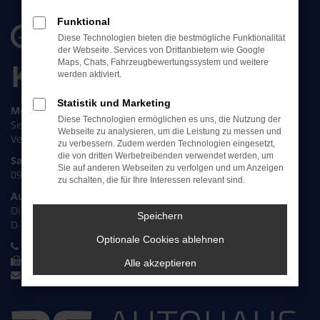
Öffnungszeiten &
Funktional
Diese Technologien bieten die bestmögliche Funktionalität
der Webseite. Services von Drittanbietern wie Google
Kontakt
Maps, Chats, Fahrzeugbewertungssystem und weitere
werden aktiviert.
Statistik und Marketing
Montag bis Freitag:
Diese Technologien ermöglichen es uns, die Nutzung der
Service: 07:30 bis 17:00 Uhr
Webseite zu analysieren, um die Leistung zu messen und
Verkauf: 08:30 bis 18:00 Uhr
zu verbessern. Zudem werden Technologien eingesetzt,
die von dritten Werbetreibenden verwendet werden, um
Samstag
Sie auf anderen Webseiten zu verfolgen und um Anzeigen
09:00 bis 12:00 Uhr
zu schalten, die für Ihre Interessen relevant sind.
Autohaus Erben & Erben
Dillfeld 31
Speichern
D-35576 Wetzlar
Optionale Cookies ablehnen
+49 6441 87088 0
+49 6441 309 85 29
Alle akzeptieren
info@autohaus-erben.de