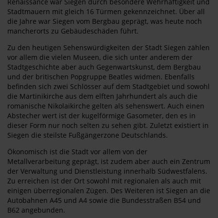
Renaissance war Siegen durch besondere Wehrhaftigkeit und
Stadtmauern mit gleich 16 Türmen gekennzeichnet. Über all
die Jahre war Siegen vom Bergbau geprägt, was heute noch
mancherorts zu Gebäudeschäden führt.
Zu den heutigen Sehenswürdigkeiten der Stadt Siegen zählen
vor allem die vielen Museen, die sich unter anderem der
Stadtgeschichte aber auch Gegenwartskunst, dem Bergbau
und der britischen Popgruppe Beatles widmen. Ebenfalls
befinden sich zwei Schlösser auf dem Stadtgebiet und sowohl
die Martinikirche aus dem elften Jahrhundert als auch die
romanische Nikolaikirche gelten als sehenswert. Auch einen
Abstecher wert ist der kugelförmige Gasometer, den es in
dieser Form nur noch selten zu sehen gibt. Zuletzt existiert in
Siegen die steilste Fußgängerzone Deutschlands.
Ökonomisch ist die Stadt vor allem von der
Metallverarbeitung geprägt, ist zudem aber auch ein Zentrum
der Verwaltung und Dienstleistung innerhalb Südwestfalens.
Zu erreichen ist der Ort sowohl mit regionalen als auch mit
einigen überregionalen Zügen. Des Weiteren ist Siegen an die
Autobahnen A45 und A4 sowie die Bundesstraßen B54 und
B62 angebunden.