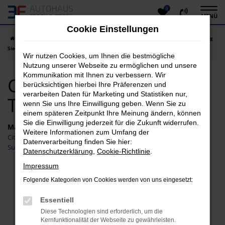
0
Zum
MENÜ
Hauptinhalt
Cookie Einstellungen
springen
Startseite
Siegen
Citroen
Citroen C3
Citroen C3 Tageszulassung
Siegen
Wir nutzen Cookies, um Ihnen die bestmögliche
Nutzung unserer Webseite zu ermöglichen und unsere
Kommunikation mit Ihnen zu verbessern. Wir
Citroen C3
berücksichtigen hierbei Ihre Präferenzen und
verarbeiten Daten für Marketing und Statistiken nur,
Tageszulassung Siegen
wenn Sie uns Ihre Einwilligung geben. Wenn Sie zu
einem späteren Zeitpunkt Ihre Meinung ändern, können
Sie die Einwilligung jederzeit für die Zukunft widerrufen.
Marken
Weitere Informationen zum Umfang der
Citroen
Datenverarbeitung finden Sie hier:
Suzuki
Datenschutzerklärung
,
Cookie-Richtlinie
.
Impressum
Fehler: Network Error
Folgende Kategorien von Cookies werden von uns eingesetzt:
Beim Laden ist ein Fehler aufgetreten.
Essentiell
Hier sind ein paar Tipps, die dir helfen können:
Diese Technologien sind erforderlich, um die
Kernfunktionalität der Webseite zu gewährleisten.
Überprüfe deine Firewall und deine