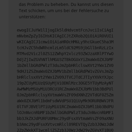
das Problem zu beheben. Du kannst uns diesen
Text schicken, um uns bei der Fehlersuche zu
unterstützen:
ewogICJuYW1lIjogIk5ldHdvcmtFcnJvciIsCiAgI
mNvbmZpZyI6IHsKICAgICJtZXRob2QiOiAiR0VUIi
wKICAgICJ1cmwiOiAiaHR0cHM6Ly9hcGkueC5ha3M
tcHJvZC5hdWRhcmlzLm5ldC92MS9jbGllbnRzLzIx
MTMvd2Vic2l0ZS12ZWhpY2xlcz93ZWJzaXRlPTYwO
DdjZjIwZGVhNTlhMGU3ZTBkOGUxYiZmaWx0ZXJbMF
1bZmllbGRdPWlzT3duJmZpbHRlclswXVt2YWx1ZV0
9dHJ1ZSZmaWx0ZXJbMV1bZmllbGRdPW1vZGVsJmZp
bHRlclsxXVt2YWx1ZV09JTVCJTdCJTIyYXVkYXJpc
19pZCUyMiUzQSUyMjViODNlMzc3OGE5YTUyMzAyNT
AwMWMzMSUyMiU3RCU1RCZmaWx0ZXJbMV1bb3BdPUl
OJmZpbHRlclsyXVtmaWVsZF09dXNhZ2VTdGF0ZSZm
aWx0ZXJbMl1bdmFsdWVdPSU1QiUyMk9ORURBWVJFR
0lTVFJBVElPTiUyMiU1RCZmaWx0ZXJbMl1bb3BdPU
lOJnNvcnRbMF1bZmllbGRdPWlzT3duJnNvcnRbMF1
bb3JkZXJdPURFU0Mmc29ydFsxXVtmaWVsZF09aXNU
b3Amc29ydFsxXVtvcmRlcl09REVTQyZzb3J0WzJdW
2ZpZWxkXT1wcmljZSZzb3J0WzJdW29yZGVyXT1BU0