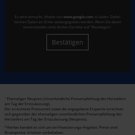
Es wird versucht, Inhalte von
www.google.com
zu laden. Dabei
können Daten an Dritte weitergegeben werden. Wenn Sie damit
einverstanden sind, klicken Sie bitte auf "Bestätigen".
Bestätigen
Ehemaliger Neupreis (Unverbindliche Preisempfehlung des Herstellers
1
am Tag der Erstzulassung).
Der errechnete Preisvorteil sowie die angegebene Ersparnis errechnet
sich gegenüber der ehemaligen unverbindlichen Preisempfehlung des
Herstellers am Tag der Erstzulassung (Neupreis).
2
Hierbei handelt es sich um ein Finanzierungs-Angebot. Preise sind
Bruttopreise. Irrtümer vorbehalten.