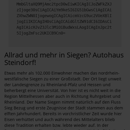
MmbGltaXQ9MjAmc2tpcD0wIiwKICAgICJoZWFkZXJ
zIjoge30sCiAgICAiYm9keSI6IG51bGwsCiAgICAi
ZXhwZWN0IjogewogICAgICAicmVzcG9uc2VUeXBlI
jogIiIKICAgIH0sCiAgICAidGltZW91dCI6IDAsCi
AgICAicHJvZ3Jlc3MiOiBudWxsLAogICAgInJpc2t
5IjogZmFsc2UKICB9Cn0=
Allrad und mehr in Siegen? Autohaus
Steindorf!
Etwas mehr als 102.000 Einwohner machen das nordrhein-
westfälische Siegen zu einer Großstadt. Der Ort liegt unweit
der Landesgrenze zu Rheinland-Pfalz und Hessen und
beherbergt eine Universität. Von hier ist es nicht weit in die
Region Mittelhessen aber auch in Richtung Ruhrgebiet und
Rheinland. Der Name Siegen nimmt natürlich auf den Fluss
Sieg Bezug und erste Zeugnisse der Stadt stammen aus dem
elften Jahrhundert. Bereits in vorchristlicher Zeit wurde hier
Eisen verhüttet und auch während des Mittelalters blieb
diese Tradition erhalten bzw. lebte wieder auf. In der