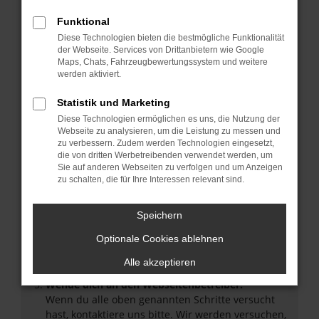
Internetverbindung.
Funktional
Laden andere Webseiten, zum Beispiel deine
Diese Technologien bieten die bestmögliche Funktionalität
Suchmaschine?
der Webseite. Services von Drittanbietern wie Google
Prüfe deine Browsererweiterungen.
Maps, Chats, Fahrzeugbewertungssystem und weitere
Manche Erweiterungen, wie Werbeblocker, können
werden aktiviert.
das Laden bestimmter Seiten verhindern.
Statistik und Marketing
Funktioniert die Seite in einem anderen Browser
oder in einem privaten Fenster?
Diese Technologien ermöglichen es uns, die Nutzung der
Webseite zu analysieren, um die Leistung zu messen und
Starte dein Gerät neu.
zu verbessern. Zudem werden Technologien eingesetzt,
Das kann manchmal helfen, vorübergehende
die von dritten Werbetreibenden verwendet werden, um
Sie auf anderen Webseiten zu verfolgen und um Anzeigen
Probleme zu beheben.
zu schalten, die für Ihre Interessen relevant sind.
Stelle sicher, dass dein Browser und dein
Betriebssystem auf dem neuesten Stand sind.
Speichern
Veraltete Software birgt nicht nur ein
Sicherheitsrisiko, sondern kann auch dazu führen,
Optionale Cookies ablehnen
dass bestimmte Funktionen nicht mehr
Alle akzeptieren
unterstützt werden.
Wende dich an den Webseitenbetreiber.
Wenn du alle oben genannten Schritte versucht
hast, kontaktiere uns bitte. Wir werden versuchen,