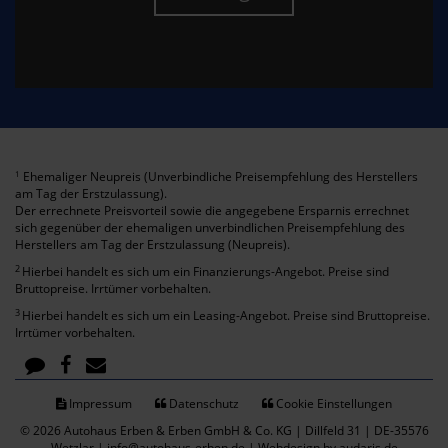
Ehemaliger Neupreis (Unverbindliche Preisempfehlung des Herstellers
1
am Tag der Erstzulassung).
Der errechnete Preisvorteil sowie die angegebene Ersparnis errechnet
sich gegenüber der ehemaligen unverbindlichen Preisempfehlung des
Herstellers am Tag der Erstzulassung (Neupreis).
2
Hierbei handelt es sich um ein Finanzierungs-Angebot. Preise sind
Bruttopreise. Irrtümer vorbehalten.
3
Hierbei handelt es sich um ein Leasing-Angebot. Preise sind Bruttopreise.
Irrtümer vorbehalten.
Impressum
Datenschutz
Cookie Einstellungen
© 2026 Autohaus Erben & Erben GmbH & Co. KG | Dillfeld 31 | DE-35576
Wetzlar | info@autohaus-erben.de |
Webdesign by audaris.de