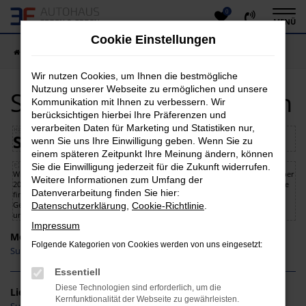
0
Zum
MENÜ
Hauptinhalt
Cookie Einstellungen
springen
Startseite
Suzuki
Suzuki gebraucht kaufen
Wir nutzen Cookies, um Ihnen die bestmögliche
Nutzung unserer Webseite zu ermöglichen und unsere
Suzuki gebraucht kaufen
Kommunikation mit Ihnen zu verbessern. Wir
berücksichtigen hierbei Ihre Präferenzen und
verarbeiten Daten für Marketing und Statistiken nur,
Suzuki gebraucht kaufen
wenn Sie uns Ihre Einwilligung geben. Wenn Sie zu
einem späteren Zeitpunkt Ihre Meinung ändern, können
Sie die Einwilligung jederzeit für die Zukunft widerrufen.
Wir von der Autohaus Erben & Erben GmbH & Co.KG beschäftigen uns seit über
Weitere Informationen zum Umfang der
20 Jahren mit dem Handel von Suzuki Gebrauchtwagen. In der folgenden Liste
Datenverarbeitung finden Sie hier:
finden Sie eine Auswahl unserer jungen Suzuki Gebrauchtwagen. Alle Suzuki
Gebrauchtwagen werden einem ordentlichen Gebrauchtwagen-Check
Datenschutzerklärung
,
Cookie-Richtlinie
.
unterzogen und mit einer einjährigen Gewährleistung an Sie verkauft.
Impressum
Modelle
Folgende Kategorien von Cookies werden von uns eingesetzt:
Suzuki Vitara Gebrauchtwagen
Essentiell
Diese Technologien sind erforderlich, um die
Lieferservice
Kernfunktionalität der Webseite zu gewährleisten.