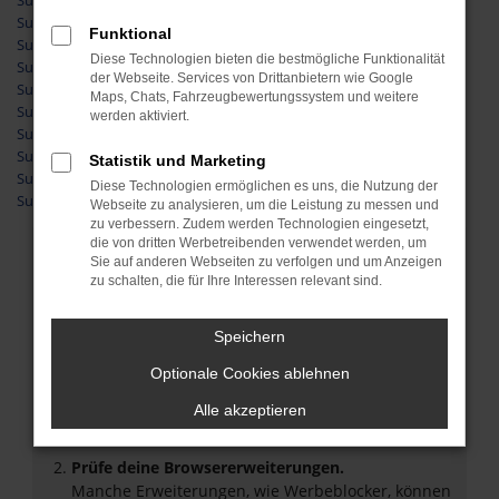
Suzuki Gebrauchtwagen Frankfurt am Main
Suzuki Gebrauchtwagen Siegen
Funktional
Suzuki Gebrauchtwagen Friedberg
Diese Technologien bieten die bestmögliche Funktionalität
Suzuki Gebrauchtwagen Wetzlar
der Webseite. Services von Drittanbietern wie Google
Suzuki Gebrauchtwagen Gießen
Maps, Chats, Fahrzeugbewertungssystem und weitere
Suzuki Gebrauchtwagen Herborn
werden aktiviert.
Suzuki Gebrauchtwagen Dillenburg
Suzuki Gebrauchtwagen Weilburg
Statistik und Marketing
Suzuki Gebrauchtwagen Limburg
Diese Technologien ermöglichen es uns, die Nutzung der
Suzuki Gebrauchtwagen Butzbach
Webseite zu analysieren, um die Leistung zu messen und
zu verbessern. Zudem werden Technologien eingesetzt,
die von dritten Werbetreibenden verwendet werden, um
Fehler: Network Error
Sie auf anderen Webseiten zu verfolgen und um Anzeigen
zu schalten, die für Ihre Interessen relevant sind.
Beim Laden ist ein Fehler aufgetreten.
Hier sind ein paar Tipps, die dir helfen können:
Speichern
Überprüfe deine Firewall und deine
Optionale Cookies ablehnen
Internetverbindung.
Alle akzeptieren
Laden andere Webseiten, zum Beispiel deine
Suchmaschine?
Prüfe deine Browsererweiterungen.
Manche Erweiterungen, wie Werbeblocker, können