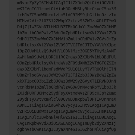
mNvbmZpZyI6IHsKICAgICJtZXRob2QiOiAiR0VUIi
wKICAgICJ1cmwiOiAiaHR0cHM6Ly9hcGkueC5ha3M
tcHJvZC5hdWRhcmlzLm5ldC92MS9jbGllbnRzLzIx
MTMvd2Vic2l0ZS12ZWhpY2xlcz93ZWJzaXRlPTYwO
DdjZjIwZGVhNTlhMGU3ZTBkOGUxYiZmaWx0ZXJbMF
1bZmllbGRdPWlzT3duJmZpbHRlclswXVt2YWx1ZV0
9dHJ1ZSZmaWx0ZXJbMV1bZmllbGRdPW1vZGVsJmZp
bHRlclsxXVt2YWx1ZV09JTVCJTdCJTIyYXVkYXJpc
19pZCUyMiUzQSUyMjViODNlMzc3OGE5YTUyMzAyNT
AwMjNmOSUyMiU3RCU1RCZmaWx0ZXJbMV1bb3BdPUl
OJmZpbHRlclsyXVtmaWVsZF09dXNhZ2VTdGF0ZSZm
aWx0ZXJbMl1bdmFsdWVdPSU1QiUyMlVTRUQlMjIlN
UQmZmlsdGVyWzJdW29wXT1JTiZzb3J0WzBdW2ZpZW
xkXT1pc093biZzb3J0WzBdW29yZGVyXT1ERVNDJnN
vcnRbMV1bZmllbGRdPWlzVG9wJnNvcnRbMV1bb3Jk
ZXJdPURFU0Mmc29ydFsyXVtmaWVsZF09cHJpY2Umc
29ydFsyXVtvcmRlcl09QVNDJmxpbWl0PTIwJnNraX
A9MCIsCiAgICAiaGVhZGVycyI6IHt9LAogICAgImJ
vZHkiOiBudWxsLAogICAgImV4cGVjdCI6IHsKICAg
ICAgInJlc3BvbnNlVHlwZSI6ICIiCiAgICB9LAogI
CAgInRpbWVvdXQiOiAwLAogICAgInByb2dyZXNzIj
ogbnVsbCwKICAgICJyaXNreSI6IGZhbHNlCiAgfQp