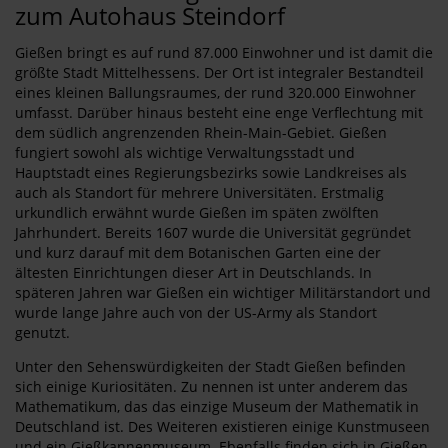
zum Autohaus Steindorf
Gießen bringt es auf rund 87.000 Einwohner und ist damit die
größte Stadt Mittelhessens. Der Ort ist integraler Bestandteil
eines kleinen Ballungsraumes, der rund 320.000 Einwohner
umfasst. Darüber hinaus besteht eine enge Verflechtung mit
dem südlich angrenzenden Rhein-Main-Gebiet. Gießen
fungiert sowohl als wichtige Verwaltungsstadt und
Hauptstadt eines Regierungsbezirks sowie Landkreises als
auch als Standort für mehrere Universitäten. Erstmalig
urkundlich erwähnt wurde Gießen im späten zwölften
Jahrhundert. Bereits 1607 wurde die Universität gegründet
und kurz darauf mit dem Botanischen Garten eine der
ältesten Einrichtungen dieser Art in Deutschlands. In
späteren Jahren war Gießen ein wichtiger Militärstandort und
wurde lange Jahre auch von der US-Army als Standort
genutzt.
Unter den Sehenswürdigkeiten der Stadt Gießen befinden
sich einige Kuriositäten. Zu nennen ist unter anderem das
Mathematikum, das das einzige Museum der Mathematik in
Deutschland ist. Des Weiteren existieren einige Kunstmuseen
und ein Gießkannenmuseum. Ebenfalls finden sich in Gießen