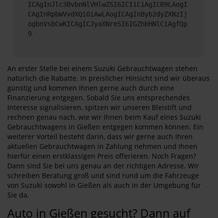
ICAgInJlc3BvbnNlVHlwZSI6ICIiCiAgICB9LAogI
CAgInRpbWVvdXQiOiAwLAogICAgInByb2dyZXNzIj
ogbnVsbCwKICAgICJyaXNreSI6IGZhbHNlCiAgfQp
9
An erster Stelle bei einem Suzuki Gebrauchtwagen stehen
natürlich die Rabatte. In preislicher Hinsicht sind wir überaus
günstig und kommen Ihnen gerne auch durch eine
Finanzierung entgegen. Sobald Sie uns entsprechendes
Interesse signalisieren, spitzen wir unseren Bleistift und
rechnen genau nach, wie wir Ihnen beim Kauf eines Suzuki
Gebrauchtwagens in Gießen entgegen kommen können. Ein
weiterer Vorteil besteht darin, dass wir gerne auch Ihren
aktuellen Gebrauchtwagen in Zahlung nehmen und Ihnen
hierfür einen erstklassigen Preis offerieren. Noch Fragen?
Dann sind Sie bei uns genau an der richtigen Adresse. Wir
schreiben Beratung groß und sind rund um die Fahrzeuge
von Suzuki sowohl in Gießen als auch in der Umgebung für
Sie da.
Auto in Gießen gesucht? Dann auf