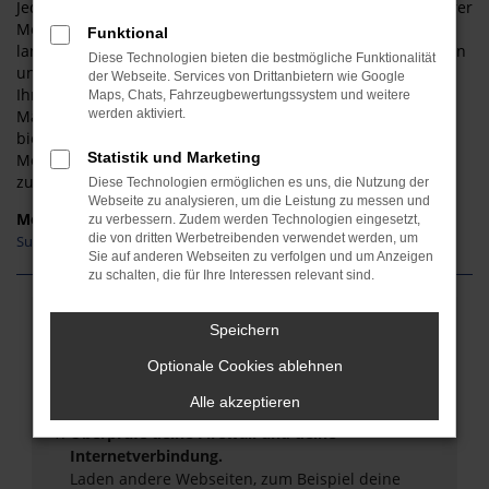
Jeder Gebrauchtwagen aus dem Hause Suzuki wird in unserer
Meisterwerkstatt gründlich überprüft. Auf Basis unserer
Funktional
langjährigen Erfahrung setzen wir auf unseren guten Namen
Diese Technologien bieten die bestmögliche Funktionalität
und unsere erstklassige Reputation und stellen sicher, dass
der Webseite. Services von Drittanbietern wie Google
Ihr Suzuki für Gießen keinerlei sichtbare oder versteckte
Maps, Chats, Fahrzeugbewertungssystem und weitere
Mängel aufweist. Des Weiteren beraten wir Sie fair und
werden aktiviert.
bieten Ihnen ein breites Spektrum an unterschiedlichen
Statistik und Marketing
Modellen: vom Kleinwagen über die Kompaktklasse bis hin
zum SUV oder Geländewagen.
Diese Technologien ermöglichen es uns, die Nutzung der
Webseite zu analysieren, um die Leistung zu messen und
Modelle
zu verbessern. Zudem werden Technologien eingesetzt,
die von dritten Werbetreibenden verwendet werden, um
Suzuki Vitara Gebrauchtwagen Gießen
Sie auf anderen Webseiten zu verfolgen und um Anzeigen
zu schalten, die für Ihre Interessen relevant sind.
Fehler: Network Error
Speichern
Optionale Cookies ablehnen
Beim Laden ist ein Fehler aufgetreten.
Hier sind ein paar Tipps, die dir helfen können:
Alle akzeptieren
Überprüfe deine Firewall und deine
Internetverbindung.
Laden andere Webseiten, zum Beispiel deine