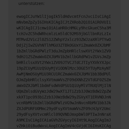
unterstützen:
ewogICJuYW1lIjogIk5ldHdvcmtFcnJvciIsCiAgI
mNvbmZpZyI6IHsKICAgICJtZXRob2QiOiAiR0VUIi
wKICAgICJ1cmwiOiAiaHR0cHM6Ly9hcGkueC5ha3M
tcHJvZC5hdWRhcmlzLm5ldC92MS9jbGllbnRzLzIx
MTMvd2Vic2l0ZS12ZWhpY2xlcz93ZWJzaXRlPTYwO
DdjZjIwZGVhNTlhMGU3ZTBkOGUxYiZmaWx0ZXJbMF
1bZmllbGRdPWlzT3duJmZpbHRlclswXVt2YWx1ZV0
9dHJ1ZSZmaWx0ZXJbMV1bZmllbGRdPW1vZGVsJmZp
bHRlclsxXVt2YWx1ZV09JTVCJTdCJTIyYXVkYXJpc
19pZCUyMiUzQSUyMjViODNlMzc3OGE5YTUyMzAyNT
AwMjNmOSUyMiU3RCU1RCZmaWx0ZXJbMV1bb3BdPUl
OJmZpbHRlclsyXVtmaWVsZF09dXNhZ2VTdGF0ZSZm
aWx0ZXJbMl1bdmFsdWVdPSU1QiUyMlVTRUQlMjIlN
UQmZmlsdGVyWzJdW29wXT1JTiZzb3J0WzBdW2ZpZW
xkXT1pc093biZzb3J0WzBdW29yZGVyXT1ERVNDJnN
vcnRbMV1bZmllbGRdPWlzVG9wJnNvcnRbMV1bb3Jk
ZXJdPURFU0Mmc29ydFsyXVtmaWVsZF09cHJpY2Umc
29ydFsyXVtvcmRlcl09QVNDJmxpbWl0PTIwJnNraX
A9MCIsCiAgICAiaGVhZGVycyI6IHt9LAogICAgImJ
vZHkiOiBudWxsLAogICAgImV4cGVjdCI6IHsKICAg