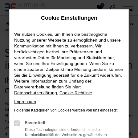
0
Zum
MENÜ
Hauptinhalt
Cookie Einstellungen
springen
Startseite
Gießen
Suzuki
Suzuki Gebrauchtwagen in Gießen günstig
kaufen
Wir nutzen Cookies, um Ihnen die bestmögliche
Nutzung unserer Webseite zu ermöglichen und unsere
Kommunikation mit Ihnen zu verbessern. Wir
Suzuki Gebrauchtwagen
berücksichtigen hierbei Ihre Präferenzen und
verarbeiten Daten für Marketing und Statistiken nur,
in Gießen günstig kaufen
wenn Sie uns Ihre Einwilligung geben. Wenn Sie zu
einem späteren Zeitpunkt Ihre Meinung ändern, können
Sie die Einwilligung jederzeit für die Zukunft widerrufen.
Ihr Suzuki Gebrauchtwagen für
Weitere Informationen zum Umfang der
Datenverarbeitung finden Sie hier:
Gießen wartet
Datenschutzerklärung
,
Cookie-Richtlinie
.
Impressum
Für Sparfüchse in Gießen eignet sich ein Suzuki
Gebrauchtwagen, wie kaum ein anderes Fahrzeug. Der
Folgende Kategorien von Cookies werden von uns eingesetzt:
Pluspunkt liegt in der enormen Qualität und Langlebigkeit der
Fahrzeuge, die oftmals auch noch über einen Allradantrieb
Essentiell
verfügen. Auf diese Weise sind Sie für Fahrten in der
Diese Technologien sind erforderlich, um die
Innenstadt von Gießen sowie der Umgebung perfekt gerüstet.
Kernfunktionalität der Webseite zu gewährleisten.