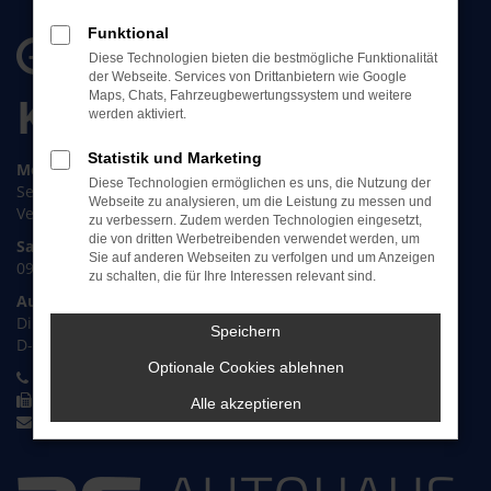
Öffnungszeiten &
Funktional
Diese Technologien bieten die bestmögliche Funktionalität
der Webseite. Services von Drittanbietern wie Google
Kontakt
Maps, Chats, Fahrzeugbewertungssystem und weitere
werden aktiviert.
Statistik und Marketing
Montag bis Freitag:
Diese Technologien ermöglichen es uns, die Nutzung der
Service: 07:30 bis 17:00 Uhr
Webseite zu analysieren, um die Leistung zu messen und
Verkauf: 08:30 bis 18:00 Uhr
zu verbessern. Zudem werden Technologien eingesetzt,
die von dritten Werbetreibenden verwendet werden, um
Samstag
Sie auf anderen Webseiten zu verfolgen und um Anzeigen
09:00 bis 12:00 Uhr
zu schalten, die für Ihre Interessen relevant sind.
Autohaus Erben & Erben
Dillfeld 31
Speichern
D-35576 Wetzlar
Optionale Cookies ablehnen
+49 6441 87088 0
+49 6441 309 85 29
Alle akzeptieren
info@autohaus-erben.de