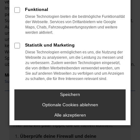
verfügen. Auf diese Weise sind Sie für Fahrten in der
Innenstadt von Frankfurt am Main sowie der Umgebung
Funktional
perfekt gerüstet. Jeder Gebrauchtwagen aus dem Hause
Diese Technologien bieten die bestmögliche Funktionalität
Suzuki wird in unserer Meisterwerkstatt gründlich überprüft.
der Webseite. Services von Drittanbietern wie Google
Auf Basis unserer langjährigen Erfahrung setzen wir auf
Maps, Chats, Fahrzeugbewertungssystem und weitere
unseren guten Namen und unsere erstklassige Reputation
werden aktiviert.
und stellen sicher, dass Ihr Suzuki für Frankfurt am Main
keinerlei sichtbare oder versteckte Mängel aufweist. Des
Statistik und Marketing
Weiteren beraten wir Sie fair und bieten Ihnen ein breites
Diese Technologien ermöglichen es uns, die Nutzung der
Spektrum an unterschiedlichen Modellen: vom Kleinwagen
Webseite zu analysieren, um die Leistung zu messen und
zu verbessern. Zudem werden Technologien eingesetzt,
über die Kompaktklasse bis hin zum SUV oder Geländewagen.
die von dritten Werbetreibenden verwendet werden, um
Sie auf anderen Webseiten zu verfolgen und um Anzeigen
Modelle
zu schalten, die für Ihre Interessen relevant sind.
Suzuki Vitara Gebrauchtwagen Frankfurt am Main
Speichern
Fehler: Network Error
Optionale Cookies ablehnen
Alle akzeptieren
Beim Laden ist ein Fehler aufgetreten.
Hier sind ein paar Tipps, die dir helfen können:
Überprüfe deine Firewall und deine