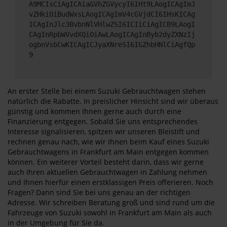
A9MCIsCiAgICAiaGVhZGVycyI6IHt9LAogICAgImJ
vZHkiOiBudWxsLAogICAgImV4cGVjdCI6IHsKICAg
ICAgInJlc3BvbnNlVHlwZSI6ICIiCiAgICB9LAogI
CAgInRpbWVvdXQiOiAwLAogICAgInByb2dyZXNzIj
ogbnVsbCwKICAgICJyaXNreSI6IGZhbHNlCiAgfQp
9
An erster Stelle bei einem Suzuki Gebrauchtwagen stehen
natürlich die Rabatte. In preislicher Hinsicht sind wir überaus
günstig und kommen Ihnen gerne auch durch eine
Finanzierung entgegen. Sobald Sie uns entsprechendes
Interesse signalisieren, spitzen wir unseren Bleistift und
rechnen genau nach, wie wir Ihnen beim Kauf eines Suzuki
Gebrauchtwagens in Frankfurt am Main entgegen kommen
können. Ein weiterer Vorteil besteht darin, dass wir gerne
auch Ihren aktuellen Gebrauchtwagen in Zahlung nehmen
und Ihnen hierfür einen erstklassigen Preis offerieren. Noch
Fragen? Dann sind Sie bei uns genau an der richtigen
Adresse. Wir schreiben Beratung groß und sind rund um die
Fahrzeuge von Suzuki sowohl in Frankfurt am Main als auch
in der Umgebung für Sie da.