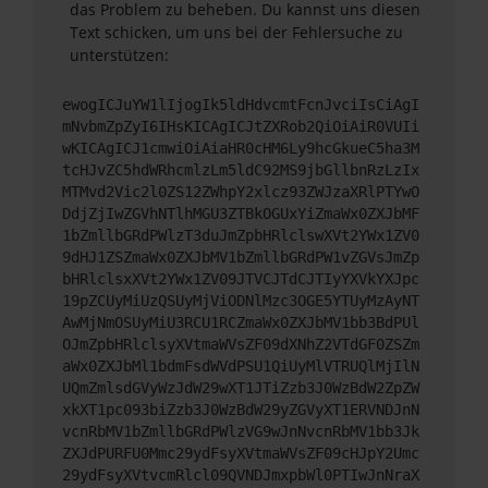
das Problem zu beheben. Du kannst uns diesen
Text schicken, um uns bei der Fehlersuche zu
unterstützen:
ewogICJuYW1lIjogIk5ldHdvcmtFcnJvciIsCiAgI
mNvbmZpZyI6IHsKICAgICJtZXRob2QiOiAiR0VUIi
wKICAgICJ1cmwiOiAiaHR0cHM6Ly9hcGkueC5ha3M
tcHJvZC5hdWRhcmlzLm5ldC92MS9jbGllbnRzLzIx
MTMvd2Vic2l0ZS12ZWhpY2xlcz93ZWJzaXRlPTYwO
DdjZjIwZGVhNTlhMGU3ZTBkOGUxYiZmaWx0ZXJbMF
1bZmllbGRdPWlzT3duJmZpbHRlclswXVt2YWx1ZV0
9dHJ1ZSZmaWx0ZXJbMV1bZmllbGRdPW1vZGVsJmZp
bHRlclsxXVt2YWx1ZV09JTVCJTdCJTIyYXVkYXJpc
19pZCUyMiUzQSUyMjViODNlMzc3OGE5YTUyMzAyNT
AwMjNmOSUyMiU3RCU1RCZmaWx0ZXJbMV1bb3BdPUl
OJmZpbHRlclsyXVtmaWVsZF09dXNhZ2VTdGF0ZSZm
aWx0ZXJbMl1bdmFsdWVdPSU1QiUyMlVTRUQlMjIlN
UQmZmlsdGVyWzJdW29wXT1JTiZzb3J0WzBdW2ZpZW
xkXT1pc093biZzb3J0WzBdW29yZGVyXT1ERVNDJnN
vcnRbMV1bZmllbGRdPWlzVG9wJnNvcnRbMV1bb3Jk
ZXJdPURFU0Mmc29ydFsyXVtmaWVsZF09cHJpY2Umc
29ydFsyXVtvcmRlcl09QVNDJmxpbWl0PTIwJnNraX