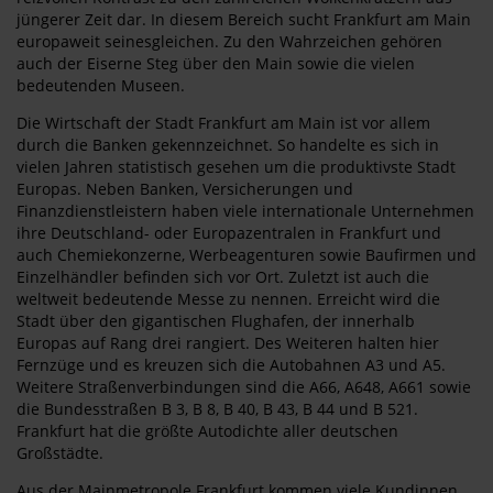
jüngerer Zeit dar. In diesem Bereich sucht Frankfurt am Main
europaweit seinesgleichen. Zu den Wahrzeichen gehören
auch der Eiserne Steg über den Main sowie die vielen
bedeutenden Museen.
Die Wirtschaft der Stadt Frankfurt am Main ist vor allem
durch die Banken gekennzeichnet. So handelte es sich in
vielen Jahren statistisch gesehen um die produktivste Stadt
Europas. Neben Banken, Versicherungen und
Finanzdienstleistern haben viele internationale Unternehmen
ihre Deutschland- oder Europazentralen in Frankfurt und
auch Chemiekonzerne, Werbeagenturen sowie Baufirmen und
Einzelhändler befinden sich vor Ort. Zuletzt ist auch die
weltweit bedeutende Messe zu nennen. Erreicht wird die
Stadt über den gigantischen Flughafen, der innerhalb
Europas auf Rang drei rangiert. Des Weiteren halten hier
Fernzüge und es kreuzen sich die Autobahnen A3 und A5.
Weitere Straßenverbindungen sind die A66, A648, A661 sowie
die Bundesstraßen B 3, B 8, B 40, B 43, B 44 und B 521.
Frankfurt hat die größte Autodichte aller deutschen
Großstädte.
Aus der Mainmetropole Frankfurt kommen viele Kundinnen