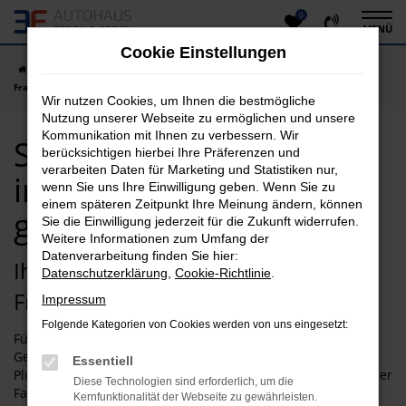
0
Zum
MENÜ
Hauptinhalt
Cookie Einstellungen
springen
Startseite
Frankfurt am Main
Suzuki
Suzuki Gebrauchtwagen in
Frankfurt am Main günstig kaufen
Wir nutzen Cookies, um Ihnen die bestmögliche
Nutzung unserer Webseite zu ermöglichen und unsere
Kommunikation mit Ihnen zu verbessern. Wir
Suzuki Gebrauchtwagen
berücksichtigen hierbei Ihre Präferenzen und
verarbeiten Daten für Marketing und Statistiken nur,
in Frankfurt am Main
wenn Sie uns Ihre Einwilligung geben. Wenn Sie zu
einem späteren Zeitpunkt Ihre Meinung ändern, können
günstig kaufen
Sie die Einwilligung jederzeit für die Zukunft widerrufen.
Weitere Informationen zum Umfang der
Datenverarbeitung finden Sie hier:
Ihr Suzuki Gebrauchtwagen für
Datenschutzerklärung
,
Cookie-Richtlinie
.
Frankfurt am Main wartet
Impressum
Folgende Kategorien von Cookies werden von uns eingesetzt:
Für Sparfüchse in Frankfurt am Main eignet sich ein Suzuki
Gebrauchtwagen, wie kaum ein anderes Fahrzeug. Der
Essentiell
Pluspunkt liegt in der enormen Qualität und Langlebigkeit der
Diese Technologien sind erforderlich, um die
Fahrzeuge, die oftmals auch noch über einen Allradantrieb
Kernfunktionalität der Webseite zu gewährleisten.