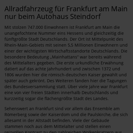
Allradfahrzeug für Frankfurt am Main
nur beim Autohaus Steindorf
Mit stolzen 747.000 Einwohnern ist Frankfurt am Main die
unangefochtene Nummer eins Hessens und gleichzeitig die
fünftgrößte Stadt Deutschlands. Der Ort ist Mittelpunkt des
Rhein-Main-Gebiets mit seinen 5,5 Millionen Einwohnern und
einer der wichtigsten Wirtschaftsstandorte Deutschlands. Die
besondere Bedeutung „Mainhattans“ war bereits während
des Mittelalters gegeben. Die erste urkundliche Erwähnung
datiert auf das achte Jahrhundert und zwischen 1372 und
1806 wurden hier die römisch-deutschen Kaiser gewählt und
später auch gekrönt. Des Weiteren fanden hier die Tagungen
des Bundesversammlung statt. Über viele Jahre war Frankfurt
eine von vier freien Städten innerhalb Deutschlands und
kurzzeitig sogar die flächengrößte Stadt des Landes.
Sehenswert an Frankfurt sind vor allem das Ensemble am
Römerberg sowie der Kaiserdom und die Paulskirche, die sich
allesamt in der Altstadt befinden. Viele der Gebäude
stammen noch aus dem Mittelalter und stellen einen
reizvollen Kontrast zu den zahlreichen Wolkenkratzern aus