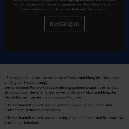
können Daten an Dritte weitergegeben werden. Wenn Sie damit
einverstanden sind, klicken Sie bitte auf "Bestätigen".
Bestätigen
Ehemaliger Neupreis (Unverbindliche Preisempfehlung des Herstellers
1
am Tag der Erstzulassung).
Der errechnete Preisvorteil sowie die angegebene Ersparnis errechnet
sich gegenüber der ehemaligen unverbindlichen Preisempfehlung des
Herstellers am Tag der Erstzulassung (Neupreis).
2
Hierbei handelt es sich um ein Finanzierungs-Angebot. Preise sind
Bruttopreise. Irrtümer vorbehalten.
3
Hierbei handelt es sich um ein Leasing-Angebot. Preise sind Bruttopreise.
Irrtümer vorbehalten.