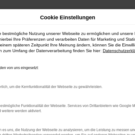
Cookie Einstellungen
ebrauchtwagen in Frankfurt am Main günstig kaufen
ie bestmögliche Nutzung unserer Webseite zu ermöglichen und unsere
hierbei Ihre Präferenzen und verarbeiten Daten für Marketing und Stati
agen in Frankfurt am Main
einem späteren Zeitpunkt Ihre Meinung ändern, können Sie die Einwillig
en zum Umfang der Datenverarbeitung finden Sie hier:
Datenschutzerkl
Frankfurt am Main besonders günstig
en von uns eingesetzt:
tief in die Tasche greifen? Dann empfehlen wir Ihnen einen Suzuki 
nd ganz überzeugt. Kennzeichnend sind die Langlebigkeit und die 
, bleiben so gut wie keine Wünsche offen und Sie brauchen zudem n
rlich, um die Kernfunktionalität der Webseite zu gewährleisten.
nen weitreichende Rabatte ein und kommen Ihnen gerne auch in Fo
estmögliche Funktionalität der Webseite. Services von Drittanbietern wie Google 
eitere werden aktiviert.
: Network Error
 ist ein Fehler aufgetreten.
 es uns, die Nutzung der Webseite zu analysieren, um die Leistung zu messen u
ein paar Tipps, die dir helfen können: