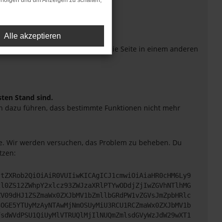
rfolgen und um Anzeigen zu schalten,
Alle akzeptieren
eiten verhindern. Funktioniert die Seite in einem anderen
sten Stand sind.
uch dazu führen, dass bestimmte Funktionen nicht mehr
tte. Wir werden versuchen, das Problem zu beheben. Du
tzen:
JtZXRob2QiOiAiR0VUIiwKICAgICJ1cmwiOiAiaHR0cHM6Ly9
2l0ZS12ZWhpY2xlcz93ZWJzaXRlPTYwODdjZjIwZGVhNTlhMG
ZV09dHJ1ZSZmaWx0ZXJbMV1bZmllbGRdPW1vZGVsJmZpbHRlc
3OGE5YTUyMzAyNTAwMjNmOSUyMiU3RCU1RCZmaWx0ZXJbMV1b
FsdWVdPSU1QiUyMlVTRUQlMjIlNUQmZmlsdGVyWzJdW29wXT1