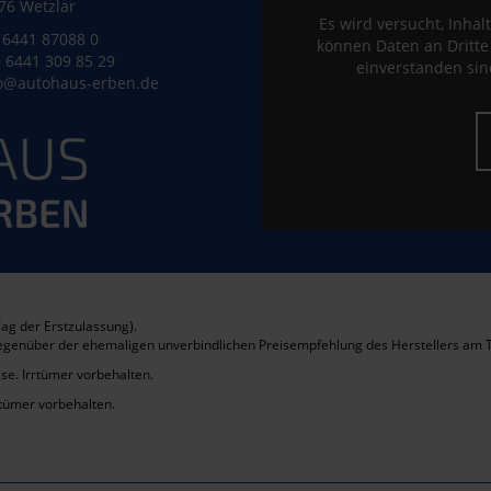
76 Wetzlar
Es wird versucht, Inhal
6441 87088 0
können Daten an Dritt
 6441 309 85 29
einverstanden sind
o@autohaus-erben.de
ag der Erstzulassung).
gegenüber der ehemaligen unverbindlichen Preisempfehlung des Herstellers am T
se. Irrtümer vorbehalten.
rtümer vorbehalten.