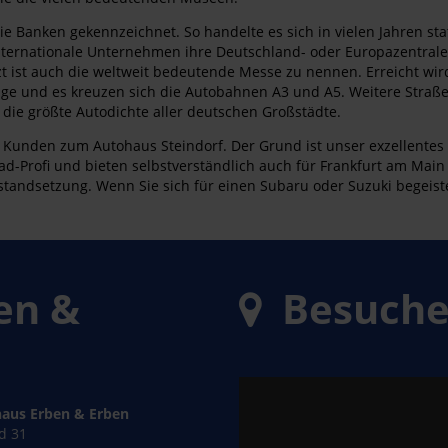
die Banken gekennzeichnet. So handelte es sich in vielen Jahren s
internationale Unternehmen ihre Deutschland- oder Europazentra
zt ist auch die weltweit bedeutende Messe zu nennen. Erreicht wir
züge und es kreuzen sich die Autobahnen A3 und A5. Weitere Straß
t die größte Autodichte aller deutschen Großstädte.
Kunden zum Autohaus Steindorf. Der Grund ist unser exzellentes
lrad-Profi und bieten selbstverständlich auch für Frankfurt am Mai
standsetzung. Wenn Sie sich für einen Subaru oder Suzuki begeiste
en &
Besuchen
aus Erben & Erben
ld 31