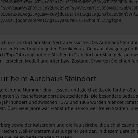
3J0WzBdW2ZpZWxkXT1pc093biZzb3J0WzBdW29yZGVyXT1ERVNDJnNvc
dFsyXVtmaWVsZF09cHJpY2Umc29ydFsyXVtvcmRlcl09QVNDJmxpbWl0
iOiBudWxsLAogICAgImV4cGVjdCI6IHsKICAgICAgInJlc3BvbnNlVHl
dyZXNzIjogbnVsbCwKICAgICJyaXNreSI6IGZhbHNlCiAgfQp9
ch in Frankfurt am Main Vertrauenssache. Das Autohaus Steindorf e
wir unser Know-how, um jeden Suzuki Vitara Gebrauchtwagen grün
eßlich Top-Fahrzeug auf die Straßen in Frankfurt am Main gelass
ersteller, Modell und Alter bzw. Zustand. Erwarten Sie einen fai
nur beim Autohaus Steindorf
gefochtene Nummer eins Hessens und gleichzeitig die fünftgrößte S
htigsten Wirtschaftsstandorte Deutschlands. Die besondere Bedeut
te Jahrhundert und zwischen 1372 und 1806 wurden hier die römis
 Über viele Jahre war Frankfurt eine von vier freien Städten inn
erg sowie der Kaiserdom und die Paulskirche, die sich allesamt 
ahlreichen Wolkenkratzern aus jüngerer Zeit dar. In diesem Bereic
ie die vielen bedeutenden Museen.