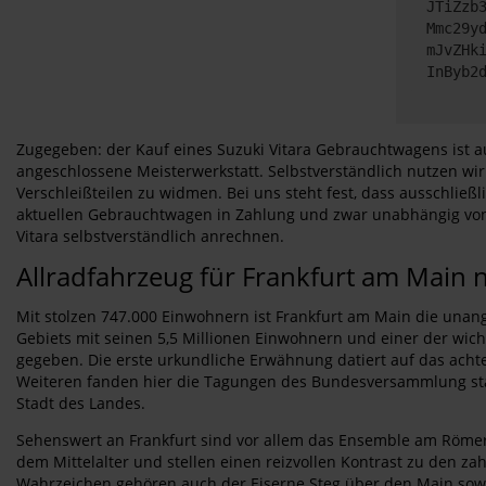
JTiZzb
Mmc29y
mJvZHk
InByb2
Zugegeben: der Kauf eines Suzuki Vitara Gebrauchtwagens ist au
angeschlossene Meisterwerkstatt. Selbstverständlich nutzen 
Verschleißteilen zu widmen. Bei uns steht fest, dass ausschli
aktuellen Gebrauchtwagen in Zahlung und zwar unabhängig von H
Vitara selbstverständlich anrechnen.
Allradfahrzeug für Frankfurt am Main 
Mit stolzen 747.000 Einwohnern ist Frankfurt am Main die unan
Gebiets mit seinen 5,5 Millionen Einwohnern und einer der wic
gegeben. Die erste urkundliche Erwähnung datiert auf das ach
Weiteren fanden hier die Tagungen des Bundesversammlung statt.
Stadt des Landes.
Sehenswert an Frankfurt sind vor allem das Ensemble am Römerb
dem Mittelalter und stellen einen reizvollen Kontrast zu den z
Wahrzeichen gehören auch der Eiserne Steg über den Main sow