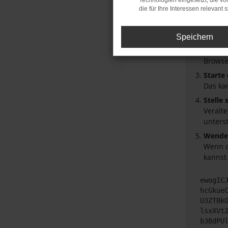
Technologien eingesetzt, die v
die für Ihre Interessen relevant s
Überpr
Laden 
Speichern
Prüfe 
Manche
Browse
Starte
Das ka
Stelle
Veralt
unters
Wende 
Wenn d
kannst
ewogIC
hcGkue
U3ZTBk
lsxXVt
b3BdPU