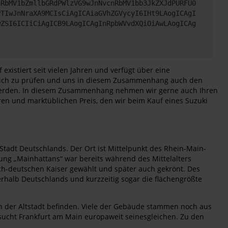
nRbMV1bZmllbGRdPWlzVG9wJnNvcnRbMV1bb3JkZXJdPURFU0
PTIwJnNraXA9MCIsCiAgICAiaGVhZGVycyI6IHt9LAogICAgI
wZSI6ICIiCiAgICB9LAogICAgInRpbWVvdXQiOiAwLAogICAg
xistiert seit vielen Jahren und verfügt über eine
dlich zu prüfen und uns in diesem Zusammenhang auch den
en werden. In diesem Zusammenhang nehmen wir gerne auch Ihren
ren und marktüblichen Preis, den wir beim Kauf eines Suzuki
tadt Deutschlands. Der Ort ist Mittelpunkt des Rhein-Main-
ung „Mainhattans“ war bereits während des Mittelalters
ch-deutschen Kaiser gewählt und später auch gekrönt. Des
erhalb Deutschlands und kurzzeitig sogar die flächengrößte
in der Altstadt befinden. Viele der Gebäude stammen noch aus
h sucht Frankfurt am Main europaweit seinesgleichen. Zu den