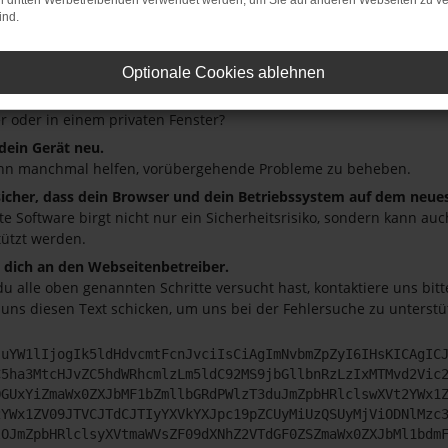
on dritten Werbetreibenden verwendet werden, um Sie auf anderen Webseiten zu ve
ind.
üfe deine Firewall und deine Internetverbindung.
andere Webseiten, zum Beispiel deine Suchmaschine?
Optionale Cookies ablehnen
deine Browsererweiterungen.
 Erweiterungen, wie Werbeblocker, können das Laden bestimmter S
r oder in einem privaten Fenster?
 dein Gerät neu.
nn manchmal helfen, vorübergehende Probleme zu beheben.
 sicher, dass dein Browser und dein Betriebssystem auf dem neue
ete Software birgt nicht nur ein Sicherheitsrisiko, sondern kann a
tützt werden.
dich an den Webseitenbetreiber.
u alle oben genannten Schritte versucht hast, kontaktiere uns bi
 uns diesen Text schicken, um uns bei der Fehlersuche zu unterstü
JuYW1lIjogIk5ldHdvcmtFcnJvciIsCiAgImNvbmZpZyI6IHsKICAgIC
C5ha3MtcHJvZC5hdWRhcmlzLm5ldC92MS9jbGllbnRzLzIxMTMvd2Vic
OGUxYiZmaWx0ZXJbMF1bZmllbGRdPWlzT3duJmZpbHRlclswXVt2YWx1
2YWx1ZV09JTVCJTdCJTIyYXVkYXJpc19pZCUyMiUzQSUyMjViODNlMzc
lOJmZpbHRlclsyXVtmaWVsZF09dXNhZ2VTdGF0ZSZmaWx0ZXJbMl1bdm