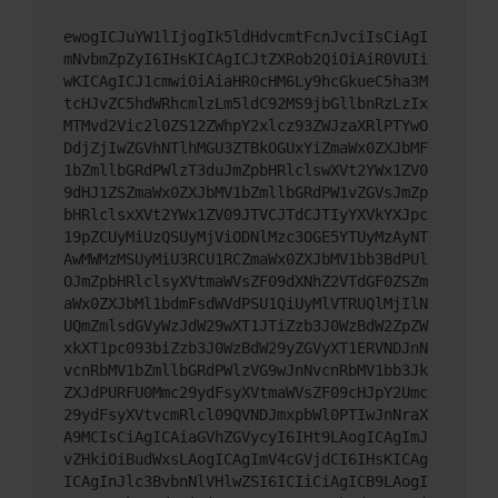
ewogICJuYW1lIjogIk5ldHdvcmtFcnJvciIsCiAgI
mNvbmZpZyI6IHsKICAgICJtZXRob2QiOiAiR0VUIi
wKICAgICJ1cmwiOiAiaHR0cHM6Ly9hcGkueC5ha3M
tcHJvZC5hdWRhcmlzLm5ldC92MS9jbGllbnRzLzIx
MTMvd2Vic2l0ZS12ZWhpY2xlcz93ZWJzaXRlPTYwO
DdjZjIwZGVhNTlhMGU3ZTBkOGUxYiZmaWx0ZXJbMF
1bZmllbGRdPWlzT3duJmZpbHRlclswXVt2YWx1ZV0
9dHJ1ZSZmaWx0ZXJbMV1bZmllbGRdPW1vZGVsJmZp
bHRlclsxXVt2YWx1ZV09JTVCJTdCJTIyYXVkYXJpc
19pZCUyMiUzQSUyMjViODNlMzc3OGE5YTUyMzAyNT
AwMWMzMSUyMiU3RCU1RCZmaWx0ZXJbMV1bb3BdPUl
OJmZpbHRlclsyXVtmaWVsZF09dXNhZ2VTdGF0ZSZm
aWx0ZXJbMl1bdmFsdWVdPSU1QiUyMlVTRUQlMjIlN
UQmZmlsdGVyWzJdW29wXT1JTiZzb3J0WzBdW2ZpZW
xkXT1pc093biZzb3J0WzBdW29yZGVyXT1ERVNDJnN
vcnRbMV1bZmllbGRdPWlzVG9wJnNvcnRbMV1bb3Jk
ZXJdPURFU0Mmc29ydFsyXVtmaWVsZF09cHJpY2Umc
29ydFsyXVtvcmRlcl09QVNDJmxpbWl0PTIwJnNraX
A9MCIsCiAgICAiaGVhZGVycyI6IHt9LAogICAgImJ
vZHkiOiBudWxsLAogICAgImV4cGVjdCI6IHsKICAg
ICAgInJlc3BvbnNlVHlwZSI6ICIiCiAgICB9LAogI