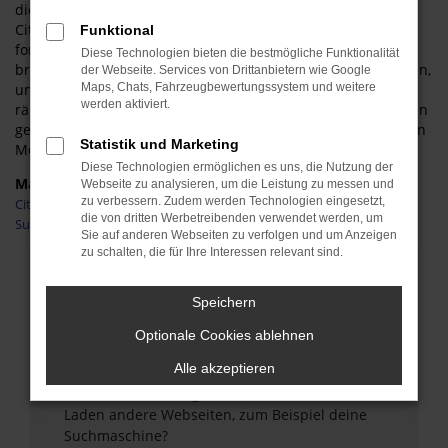
die technischen Details, die auch bei einem gebrauchten
Citroen C3 voll und ganz auf Höhe der Zeit sind. Anders
Funktional
formuliert, bleiben so gut wie keine Wünsche offen und Sie
Diese Technologien bieten die bestmögliche Funktionalität
brauchen zudem nicht allzu viel Geld in die Hand zu nehmen,
der Webseite. Services von Drittanbietern wie Google
um mit einem Citroen C3 in Siegen unterwegs zu sein. Wir
Maps, Chats, Fahrzeugbewertungssystem und weitere
werden aktiviert.
räumen Ihnen weitreichende Rabatte ein und kommen Ihnen
gerne auch in Form einer Finanzierung zu knapp kalkulierten
Statistik und Marketing
Monatsraten entgegen.
Diese Technologien ermöglichen es uns, die Nutzung der
Marken
Webseite zu analysieren, um die Leistung zu messen und
zu verbessern. Zudem werden Technologien eingesetzt,
Citroen
die von dritten Werbetreibenden verwendet werden, um
Suzuki
Sie auf anderen Webseiten zu verfolgen und um Anzeigen
zu schalten, die für Ihre Interessen relevant sind.
Fehler: Network Error
Speichern
Beim Laden ist ein Fehler aufgetreten.
Optionale Cookies ablehnen
Hier sind ein paar Tipps, die dir helfen können:
Alle akzeptieren
Überprüfe deine Firewall und deine
Internetverbindung.
Laden andere Webseiten, zum Beispiel deine
Suchmaschine?