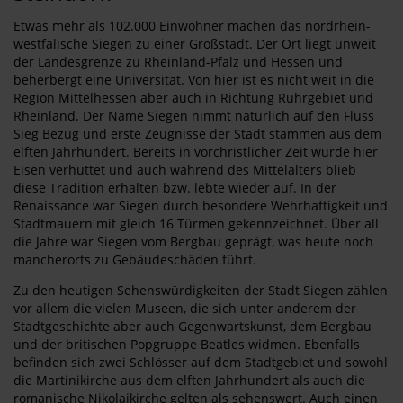
Etwas mehr als 102.000 Einwohner machen das nordrhein-
westfälische Siegen zu einer Großstadt. Der Ort liegt unweit
der Landesgrenze zu Rheinland-Pfalz und Hessen und
beherbergt eine Universität. Von hier ist es nicht weit in die
Region Mittelhessen aber auch in Richtung Ruhrgebiet und
Rheinland. Der Name Siegen nimmt natürlich auf den Fluss
Sieg Bezug und erste Zeugnisse der Stadt stammen aus dem
elften Jahrhundert. Bereits in vorchristlicher Zeit wurde hier
Eisen verhüttet und auch während des Mittelalters blieb
diese Tradition erhalten bzw. lebte wieder auf. In der
Renaissance war Siegen durch besondere Wehrhaftigkeit und
Stadtmauern mit gleich 16 Türmen gekennzeichnet. Über all
die Jahre war Siegen vom Bergbau geprägt, was heute noch
mancherorts zu Gebäudeschäden führt.
Zu den heutigen Sehenswürdigkeiten der Stadt Siegen zählen
vor allem die vielen Museen, die sich unter anderem der
Stadtgeschichte aber auch Gegenwartskunst, dem Bergbau
und der britischen Popgruppe Beatles widmen. Ebenfalls
befinden sich zwei Schlösser auf dem Stadtgebiet und sowohl
die Martinikirche aus dem elften Jahrhundert als auch die
romanische Nikolaikirche gelten als sehenswert. Auch einen