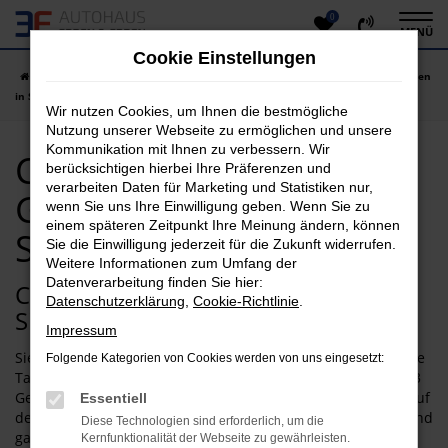
0
Zum
MENÜ
Hauptinhalt
Cookie Einstellungen
springen
Startseite
Siegen
Citroen
Citroen C3
Citroen C3 Gebrauchtwagen
in Siegen günstig kaufen
Wir nutzen Cookies, um Ihnen die bestmögliche
Nutzung unserer Webseite zu ermöglichen und unsere
Kommunikation mit Ihnen zu verbessern. Wir
Citroen C3
berücksichtigen hierbei Ihre Präferenzen und
verarbeiten Daten für Marketing und Statistiken nur,
Gebrauchtwagen in
wenn Sie uns Ihre Einwilligung geben. Wenn Sie zu
einem späteren Zeitpunkt Ihre Meinung ändern, können
Siegen günstig kaufen
Sie die Einwilligung jederzeit für die Zukunft widerrufen.
Weitere Informationen zum Umfang der
Datenverarbeitung finden Sie hier:
Citroen C3: als Gebrauchtwagen in
Datenschutzerklärung
,
Cookie-Richtlinie
.
Siegen besonders günstig
Impressum
Sie möchten für Ihre Mobilität in Siegen nicht allzu tief in die
Folgende Kategorien von Cookies werden von uns eingesetzt:
Tasche greifen? Dann empfehlen wir Ihnen einen Citroen C3
Gebrauchtwagen. Das Modell ist bereits seit vielen Jahren auf
Essentiell
dem Markt und hat bislang in allen Modellgeneration voll und
Diese Technologien sind erforderlich, um die
ganz überzeugt. Kennzeichnend sind die Langlebigkeit und
Kernfunktionalität der Webseite zu gewährleisten.