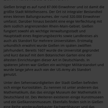
Gießen bringt es auf rund 87.000 Einwohner und ist damit die
größte Stadt Mittelhessens. Der Ort ist integraler Bestandteil
eines kleinen Ballungsraumes, der rund 320.000 Einwohner
umfasst. Darüber hinaus besteht eine enge Verflechtung mit
dem südlich angrenzenden Rhein-Main-Gebiet. Gießen
fungiert sowohl als wichtige Verwaltungsstadt und
Hauptstadt eines Regierungsbezirks sowie Landkreises als
auch als Standort für mehrere Universitäten. Erstmalig
urkundlich erwähnt wurde Gießen im späten zwölften
Jahrhundert. Bereits 1607 wurde die Universität gegründet
und kurz darauf mit dem Botanischen Garten eine der
ältesten Einrichtungen dieser Art in Deutschlands. In
späteren Jahren war Gießen ein wichtiger Militärstandort und
wurde lange Jahre auch von der US-Army als Standort
genutzt.
Unter den Sehenswürdigkeiten der Stadt Gießen befinden
sich einige Kuriositäten. Zu nennen ist unter anderem das
Mathematikum, das das einzige Museum der Mathematik in
Deutschland ist. Des Weiteren existieren einige Kunstmuseen
und ein Gießkannenmuseum. Ebenfalls finden sich in Gießen
eine Reihe wiederaufgebauter Fachwerkhäuser und das