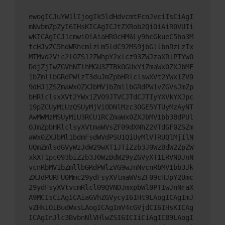
ewogICJuYW1lIjogIk5ldHdvcmtFcnJvciIsCiAgI
mNvbmZpZyI6IHsKICAgICJtZXRob2QiOiAiR0VUIi
wKICAgICJ1cmwiOiAiaHR0cHM6Ly9hcGkueC5ha3M
tcHJvZC5hdWRhcmlzLm5ldC92MS9jbGllbnRzLzIx
MTMvd2Vic2l0ZS12ZWhpY2xlcz93ZWJzaXRlPTYwO
DdjZjIwZGVhNTlhMGU3ZTBkOGUxYiZmaWx0ZXJbMF
1bZmllbGRdPWlzT3duJmZpbHRlclswXVt2YWx1ZV0
9dHJ1ZSZmaWx0ZXJbMV1bZmllbGRdPW1vZGVsJmZp
bHRlclsxXVt2YWx1ZV09JTVCJTdCJTIyYXVkYXJpc
19pZCUyMiUzQSUyMjViODNlMzc3OGE5YTUyMzAyNT
AwMWMzMSUyMiU3RCU1RCZmaWx0ZXJbMV1bb3BdPUl
OJmZpbHRlclsyXVtmaWVsZF09dXNhZ2VTdGF0ZSZm
aWx0ZXJbMl1bdmFsdWVdPSU1QiUyMlVTRUQlMjIlN
UQmZmlsdGVyWzJdW29wXT1JTiZzb3J0WzBdW2ZpZW
xkXT1pc093biZzb3J0WzBdW29yZGVyXT1ERVNDJnN
vcnRbMV1bZmllbGRdPWlzVG9wJnNvcnRbMV1bb3Jk
ZXJdPURFU0Mmc29ydFsyXVtmaWVsZF09cHJpY2Umc
29ydFsyXVtvcmRlcl09QVNDJmxpbWl0PTIwJnNraX
A9MCIsCiAgICAiaGVhZGVycyI6IHt9LAogICAgImJ
vZHkiOiBudWxsLAogICAgImV4cGVjdCI6IHsKICAg
ICAgInJlc3BvbnNlVHlwZSI6ICIiCiAgICB9LAogI