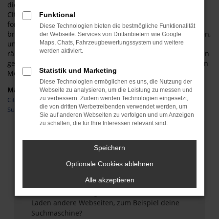
die technischen Details, die auch bei einem gebrauchten
Citroen C3 voll und ganz auf Höhe der Zeit sind. Anders
Funktional
formuliert, bleiben so gut wie keine Wünsche offen und Sie
Diese Technologien bieten die bestmögliche Funktionalität
brauchen zudem nicht allzu viel Geld in die Hand zu nehmen,
der Webseite. Services von Drittanbietern wie Google
um mit einem Citroen C3 in Gießen unterwegs zu sein. Wir
Maps, Chats, Fahrzeugbewertungssystem und weitere
werden aktiviert.
räumen Ihnen weitreichende Rabatte ein und kommen Ihnen
gerne auch in Form einer Finanzierung zu knapp kalkulierten
Statistik und Marketing
Monatsraten entgegen.
Diese Technologien ermöglichen es uns, die Nutzung der
Marken
Webseite zu analysieren, um die Leistung zu messen und
zu verbessern. Zudem werden Technologien eingesetzt,
Citroen
die von dritten Werbetreibenden verwendet werden, um
Suzuki
Sie auf anderen Webseiten zu verfolgen und um Anzeigen
zu schalten, die für Ihre Interessen relevant sind.
Fehler: Network Error
Speichern
Beim Laden ist ein Fehler aufgetreten.
Optionale Cookies ablehnen
Hier sind ein paar Tipps, die dir helfen können:
Alle akzeptieren
Überprüfe deine Firewall und deine
Internetverbindung.
Laden andere Webseiten, zum Beispiel deine
Suchmaschine?