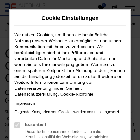
0
Zum
MENÜ
Hauptinhalt
Cookie Einstellungen
springen
Startseite
Gießen
Citroen
Citroen C3
Citroen C3 Gebrauchtwagen
in Gießen günstig kaufen
Wir nutzen Cookies, um Ihnen die bestmögliche
Nutzung unserer Webseite zu ermöglichen und unsere
Kommunikation mit Ihnen zu verbessern. Wir
Citroen C3
berücksichtigen hierbei Ihre Präferenzen und
verarbeiten Daten für Marketing und Statistiken nur,
Gebrauchtwagen in
wenn Sie uns Ihre Einwilligung geben. Wenn Sie zu
einem späteren Zeitpunkt Ihre Meinung ändern, können
Gießen günstig kaufen
Sie die Einwilligung jederzeit für die Zukunft widerrufen.
Weitere Informationen zum Umfang der
Datenverarbeitung finden Sie hier:
Citroen C3: als Gebrauchtwagen in
Datenschutzerklärung
,
Cookie-Richtlinie
.
Gießen besonders günstig
Impressum
Sie möchten für Ihre Mobilität in Gießen nicht allzu tief in die
Folgende Kategorien von Cookies werden von uns eingesetzt:
Tasche greifen? Dann empfehlen wir Ihnen einen Citroen C3
Gebrauchtwagen. Das Modell ist bereits seit vielen Jahren auf
Essentiell
dem Markt und hat bislang in allen Modellgeneration voll und
Diese Technologien sind erforderlich, um die
ganz überzeugt. Kennzeichnend sind die Langlebigkeit und
Kernfunktionalität der Webseite zu gewährleisten.