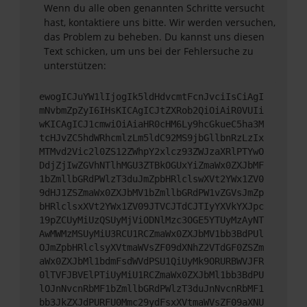
Wenn du alle oben genannten Schritte versucht
hast, kontaktiere uns bitte. Wir werden versuchen,
das Problem zu beheben. Du kannst uns diesen
Text schicken, um uns bei der Fehlersuche zu
unterstützen:
ewogICJuYW1lIjogIk5ldHdvcmtFcnJvciIsCiAgI
mNvbmZpZyI6IHsKICAgICJtZXRob2QiOiAiR0VUIi
wKICAgICJ1cmwiOiAiaHR0cHM6Ly9hcGkueC5ha3M
tcHJvZC5hdWRhcmlzLm5ldC92MS9jbGllbnRzLzIx
MTMvd2Vic2l0ZS12ZWhpY2xlcz93ZWJzaXRlPTYwO
DdjZjIwZGVhNTlhMGU3ZTBkOGUxYiZmaWx0ZXJbMF
1bZmllbGRdPWlzT3duJmZpbHRlclswXVt2YWx1ZV0
9dHJ1ZSZmaWx0ZXJbMV1bZmllbGRdPW1vZGVsJmZp
bHRlclsxXVt2YWx1ZV09JTVCJTdCJTIyYXVkYXJpc
19pZCUyMiUzQSUyMjViODNlMzc3OGE5YTUyMzAyNT
AwMWMzMSUyMiU3RCU1RCZmaWx0ZXJbMV1bb3BdPUl
OJmZpbHRlclsyXVtmaWVsZF09dXNhZ2VTdGF0ZSZm
aWx0ZXJbMl1bdmFsdWVdPSU1QiUyMk9ORURBWVJFR
0lTVFJBVElPTiUyMiU1RCZmaWx0ZXJbMl1bb3BdPU
lOJnNvcnRbMF1bZmllbGRdPWlzT3duJnNvcnRbMF1
bb3JkZXJdPURFU0Mmc29ydFsxXVtmaWVsZF09aXNU