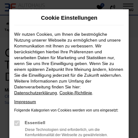
0
Zum
MENÜ
Hauptinhalt
Cookie Einstellungen
springen
Startseite
Dillenburg
Citroen
Citroen C3
Citroen C3
Tageszulassung Dillenburg
Wir nutzen Cookies, um Ihnen die bestmögliche
Nutzung unserer Webseite zu ermöglichen und unsere
Kommunikation mit Ihnen zu verbessern. Wir
Citroen C3
berücksichtigen hierbei Ihre Präferenzen und
verarbeiten Daten für Marketing und Statistiken nur,
Tageszulassung
wenn Sie uns Ihre Einwilligung geben. Wenn Sie zu
einem späteren Zeitpunkt Ihre Meinung ändern, können
Dillenburg
Sie die Einwilligung jederzeit für die Zukunft widerrufen.
Weitere Informationen zum Umfang der
Datenverarbeitung finden Sie hier:
Marken
Datenschutzerklärung
,
Cookie-Richtlinie
.
Citroen
Impressum
Suzuki
Folgende Kategorien von Cookies werden von uns eingesetzt:
Fehler: Network Error
Essentiell
Diese Technologien sind erforderlich, um die
Beim Laden ist ein Fehler aufgetreten.
Kernfunktionalität der Webseite zu gewährleisten.
Hier sind ein paar Tipps, die dir helfen können: