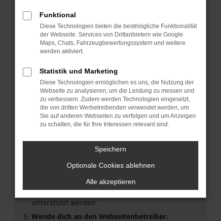
Funktional
Überprüfe deine Firewall und deine
Internetverbindung.
Diese Technologien bieten die bestmögliche Funktionalität
der Webseite. Services von Drittanbietern wie Google
Laden andere Webseiten, zum Beispiel deine
Maps, Chats, Fahrzeugbewertungssystem und weitere
Suchmaschine?
werden aktiviert.
Prüfe deine Browsererweiterungen.
Manche Erweiterungen, wie Werbeblocker, können
Statistik und Marketing
das Laden bestimmter Seiten verhindern.
Diese Technologien ermöglichen es uns, die Nutzung der
Funktioniert die Seite in einem anderen Browser
Webseite zu analysieren, um die Leistung zu messen und
zu verbessern. Zudem werden Technologien eingesetzt,
oder in einem privaten Fenster?
die von dritten Werbetreibenden verwendet werden, um
Starte dein Gerät neu.
Sie auf anderen Webseiten zu verfolgen und um Anzeigen
zu schalten, die für Ihre Interessen relevant sind.
Das kann manchmal helfen, vorübergehende
Probleme zu beheben.
Speichern
Stelle sicher, dass dein Browser und dein
Betriebssystem auf dem neuesten Stand sind.
Optionale Cookies ablehnen
Veraltete Software birgt nicht nur ein
Sicherheitsrisiko, sondern kann auch dazu führen,
Alle akzeptieren
dass bestimmte Funktionen nicht mehr
unterstützt werden.
Wende dich an den Webseitenbetreiber.