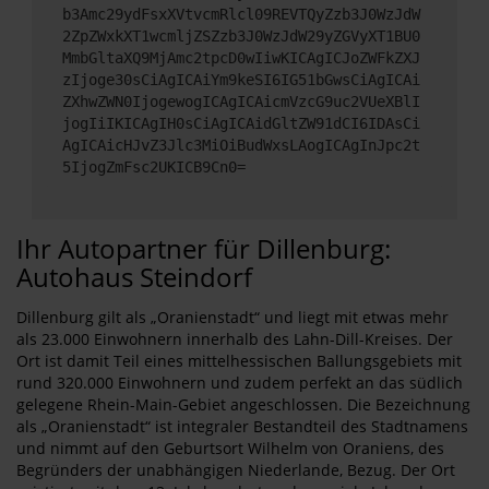
b3Amc29ydFsxXVtvcmRlcl09REVTQyZzb3J0WzJdW
2ZpZWxkXT1wcmljZSZzb3J0WzJdW29yZGVyXT1BU0
MmbGltaXQ9MjAmc2tpcD0wIiwKICAgICJoZWFkZXJ
zIjoge30sCiAgICAiYm9keSI6IG51bGwsCiAgICAi
ZXhwZWN0IjogewogICAgICAicmVzcG9uc2VUeXBlI
jogIiIKICAgIH0sCiAgICAidGltZW91dCI6IDAsCi
AgICAicHJvZ3Jlc3MiOiBudWxsLAogICAgInJpc2t
5IjogZmFsc2UKICB9Cn0=
Ihr Autopartner für Dillenburg:
Autohaus Steindorf
Dillenburg gilt als „Oranienstadt“ und liegt mit etwas mehr
als 23.000 Einwohnern innerhalb des Lahn-Dill-Kreises. Der
Ort ist damit Teil eines mittelhessischen Ballungsgebiets mit
rund 320.000 Einwohnern und zudem perfekt an das südlich
gelegene Rhein-Main-Gebiet angeschlossen. Die Bezeichnung
als „Oranienstadt“ ist integraler Bestandteil des Stadtnamens
und nimmt auf den Geburtsort Wilhelm von Oraniens, des
Begründers der unabhängigen Niederlande, Bezug. Der Ort