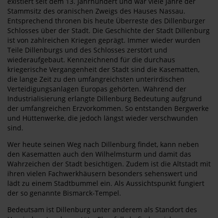
existiert seit dem 13. Jahrhundert und war viele Jahre der
Stammsitz des oranischen Zweigs des Hauses Nassau.
Entsprechend thronen bis heute Überreste des Dillenburger
Schlosses über der Stadt. Die Geschichte der Stadt Dillenburg
ist von zahlreichen Kriegen geprägt. Immer wieder wurden
Teile Dillenburgs und des Schlosses zerstört und
wiederaufgebaut. Kennzeichnend für die durchaus
kriegerische Vergangenheit der Stadt sind die Kasematten,
die lange Zeit zu den umfangreichsten unterirdischen
Verteidigungsanlagen Europas gehörten. Während der
Industrialisierung erlangte Dillenburg Bedeutung aufgrund
der umfangreichen Erzvorkommen. So entstanden Bergwerke
und Hüttenwerke, die jedoch längst wieder verschwunden
sind.
Wer heute seinen Weg nach Dillenburg findet, kann neben
den Kasematten auch den Wilhelmsturm und damit das
Wahrzeichen der Stadt besichtigen. Zudem ist die Altstadt mit
ihren vielen Fachwerkhäusern besonders sehenswert und
lädt zu einem Stadtbummel ein. Als Aussichtspunkt fungiert
der so genannte Bismarck-Tempel.
Bedeutsam ist Dillenburg unter anderem als Standort des