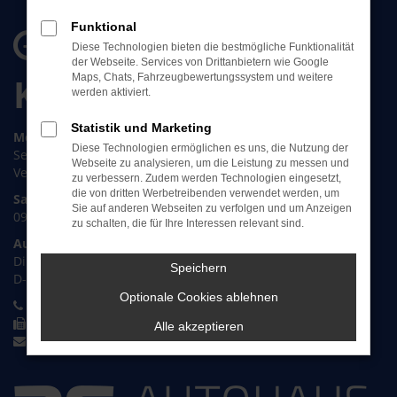
Öffnungszeiten &
Funktional
Diese Technologien bieten die bestmögliche Funktionalität
der Webseite. Services von Drittanbietern wie Google
Kontakt
Maps, Chats, Fahrzeugbewertungssystem und weitere
werden aktiviert.
Statistik und Marketing
Montag bis Freitag:
Diese Technologien ermöglichen es uns, die Nutzung der
Service: 07:30 bis 17:00 Uhr
Webseite zu analysieren, um die Leistung zu messen und
Verkauf: 08:30 bis 18:00 Uhr
zu verbessern. Zudem werden Technologien eingesetzt,
die von dritten Werbetreibenden verwendet werden, um
Samstag
Sie auf anderen Webseiten zu verfolgen und um Anzeigen
09:00 bis 12:00 Uhr
zu schalten, die für Ihre Interessen relevant sind.
Autohaus Erben & Erben
Dillfeld 31
Speichern
D-35576 Wetzlar
Optionale Cookies ablehnen
+49 6441 87088 0
+49 6441 309 85 29
Alle akzeptieren
info@autohaus-erben.de