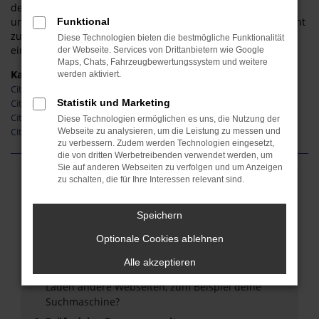
den Citroen C3 in all seinen Varianten und Ausführungen in
unserem Programm. Des Weiteren sind wir von Wetzlar leicht
Funktional
zu erreichen und verbinden die Erfahrung vieler Jahre mit
Diese Technologien bieten die bestmögliche Funktionalität
einer rundum freundlichen und kompetenten Beratung.
der Webseite. Services von Drittanbietern wie Google
Maps, Chats, Fahrzeugbewertungssystem und weitere
Kategorie
werden aktiviert.
Citroen C3 Gebrauchtwagen Wetzlar
Statistik und Marketing
Citroen C3 Neuwagen Wetzlar
Citroen C3 Tageszulassung Wetzlar
Diese Technologien ermöglichen es uns, die Nutzung der
Citroen C3 Vorführwagen Wetzlar
Webseite zu analysieren, um die Leistung zu messen und
zu verbessern. Zudem werden Technologien eingesetzt,
die von dritten Werbetreibenden verwendet werden, um
Sie auf anderen Webseiten zu verfolgen und um Anzeigen
zu schalten, die für Ihre Interessen relevant sind.
Fehler: Network Error
Speichern
Beim Laden ist ein Fehler aufgetreten.
Hier sind ein paar Tipps, die dir helfen können:
Optionale Cookies ablehnen
Überprüfe deine Firewall und deine
Alle akzeptieren
Internetverbindung.
Laden andere Webseiten, zum Beispiel deine
Suchmaschine?