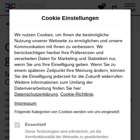
0
Zum
MENÜ
Hauptinhalt
Cookie Einstellungen
springen
Startseite
Wetzlar
Citroen
Citroen C3 in Wetzlar günstig kaufen
Wir nutzen Cookies, um Ihnen die bestmögliche
Nutzung unserer Webseite zu ermöglichen und unsere
Citroen C3 in Wetzlar
Kommunikation mit Ihnen zu verbessern. Wir
berücksichtigen hierbei Ihre Präferenzen und
günstig kaufen
verarbeiten Daten für Marketing und Statistiken nur,
wenn Sie uns Ihre Einwilligung geben. Wenn Sie zu
einem späteren Zeitpunkt Ihre Meinung ändern, können
Mobilität der Extraklasse: Ihr Citroen
Sie die Einwilligung jederzeit für die Zukunft widerrufen.
C3 in Wetzlar
Weitere Informationen zum Umfang der
Datenverarbeitung finden Sie hier:
Der Citroen C3 ist ein echtes Topmodell und hat sich längst
Datenschutzerklärung
,
Cookie-Richtlinie
.
seinen Platz in der Autowelt erkämpft. Das Fahrzeug genießt
Impressum
nicht nur aufgrund der exzellenten Verarbeitung und der
vielen Extras eine erstklassige Reputation und eignet sich
Folgende Kategorien von Cookies werden von uns eingesetzt:
perfekt für den Stadtverkehr von Wetzlar und Fahrten in der
Umgebung. Wenn Sie sich für einen Citroen C3 in Wetzlar
Essentiell
interessieren, stehen wir Ihnen jederzeit gerne Rede und
Diese Technologien sind erforderlich, um die
Antwort. Als Experten für Citroen führen wir natürlich auch
Kernfunktionalität der Webseite zu gewährleisten.