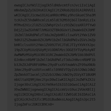
ewogICJuYW1lIjogIk5ldHdvcmtFcnJvciIsCiAgI
mNvbmZpZyI6IHsKICAgICJtZXRob2QiOiAiR0VUIi
wKICAgICJ1cmwiOiAiaHR0cHM6Ly9hcGkueC5ha3M
tcHJvZC5hdWRhcmlzLm5ldC92MS9jbGllbnRzLzIx
MTMvd2Vic2l0ZS12ZWhpY2xlcz93ZWJzaXRlPTYwO
DdjZjIwZGVhNTlhMGU3ZTBkOGUxYiZmaWx0ZXJbMF
1bZmllbGRdPWlzT3duJmZpbHRlclswXVt2YWx1ZV0
9dHJ1ZSZmaWx0ZXJbMV1bZmllbGRdPW1vZGVsJmZp
bHRlclsxXVt2YWx1ZV09JTVCJTdCJTIyYXVkYXJpc
19pZCUyMiUzQSUyMjViODNlMzc3OGE5YTUyMzAyNT
AwMWMzMSUyMiU3RCU1RCZmaWx0ZXJbMV1bb3BdPUl
OJnNvcnRbMF1bZmllbGRdPWlzT3duJnNvcnRbMF1b
b3JkZXJdPURFU0Mmc29ydFsxXVtmaWVsZF09aXNUb
3Amc29ydFsxXVtvcmRlcl09REVTQyZzb3J0WzJdW2
ZpZWxkXT1wcmljZSZzb3J0WzJdW29yZGVyXT1BU0M
mbGltaXQ9MjAmc2tpcD0wIiwKICAgICJoZWFkZXJz
Ijoge30sCiAgICAiYm9keSI6IG51bGwsCiAgICAiZ
XhwZWN0IjogewogICAgICAicmVzcG9uc2VUeXBlIj
ogIiIKICAgIH0sCiAgICAidGltZW91dCI6IDAsCiA
gICAicHJvZ3Jlc3MiOiBudWxsLAogICAgInJpc2t5
IjogZmFsc2UKICB9Cn0=