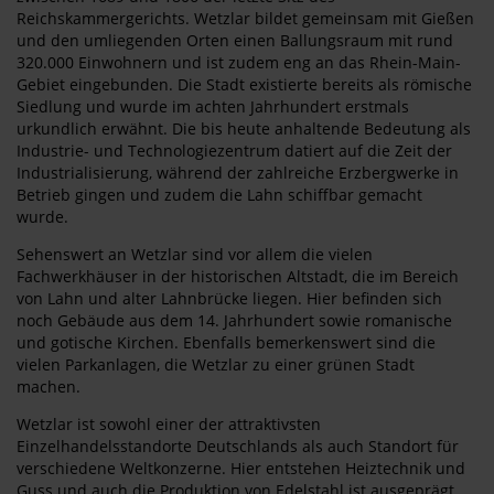
Reichskammergerichts. Wetzlar bildet gemeinsam mit Gießen
und den umliegenden Orten einen Ballungsraum mit rund
320.000 Einwohnern und ist zudem eng an das Rhein-Main-
Gebiet eingebunden. Die Stadt existierte bereits als römische
Siedlung und wurde im achten Jahrhundert erstmals
urkundlich erwähnt. Die bis heute anhaltende Bedeutung als
Industrie- und Technologiezentrum datiert auf die Zeit der
Industrialisierung, während der zahlreiche Erzbergwerke in
Betrieb gingen und zudem die Lahn schiffbar gemacht
wurde.
Sehenswert an Wetzlar sind vor allem die vielen
Fachwerkhäuser in der historischen Altstadt, die im Bereich
von Lahn und alter Lahnbrücke liegen. Hier befinden sich
noch Gebäude aus dem 14. Jahrhundert sowie romanische
und gotische Kirchen. Ebenfalls bemerkenswert sind die
vielen Parkanlagen, die Wetzlar zu einer grünen Stadt
machen.
Wetzlar ist sowohl einer der attraktivsten
Einzelhandelsstandorte Deutschlands als auch Standort für
verschiedene Weltkonzerne. Hier entstehen Heiztechnik und
Guss und auch die Produktion von Edelstahl ist ausgeprägt.