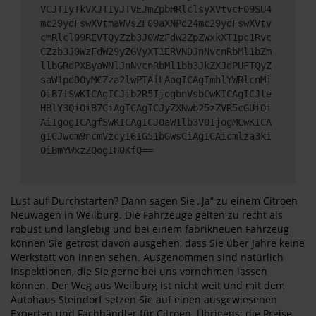
VCJTIyTkVXJTIyJTVEJmZpbHRlclsyXVtvcF09SU4
mc29ydFswXVtmaWVsZF09aXNPd24mc29ydFswXVtv
cmRlcl09REVTQyZzb3J0WzFdW2ZpZWxkXT1pc1Rvc
CZzb3J0WzFdW29yZGVyXT1ERVNDJnNvcnRbMl1bZm
llbGRdPXByaWNlJnNvcnRbMl1bb3JkZXJdPUFTQyZ
saW1pdD0yMCZza2lwPTAiLAogICAgImhlYWRlcnMi
OiB7fSwKICAgICJib2R5IjogbnVsbCwKICAgICJle
HBlY3QiOiB7CiAgICAgICJyZXNwb25zZVR5cGUiOi
AiIgogICAgfSwKICAgICJ0aW1lb3V0IjogMCwKICA
gICJwcm9ncmVzcyI6IG51bGwsCiAgICAicmlza3ki
OiBmYWxzZQogIH0KfQ==
Lust auf Durchstarten? Dann sagen Sie „Ja“ zu einem Citroen
Neuwagen in Weilburg. Die Fahrzeuge gelten zu recht als
robust und langlebig und bei einem fabrikneuen Fahrzeug
können Sie getrost davon ausgehen, dass Sie über Jahre keine
Werkstatt von innen sehen. Ausgenommen sind natürlich
Inspektionen, die Sie gerne bei uns vornehmen lassen
können. Der Weg aus Weilburg ist nicht weit und mit dem
Autohaus Steindorf setzen Sie auf einen ausgewiesenen
Experten und Fachhändler für Citroen. Übrigens: die Preise