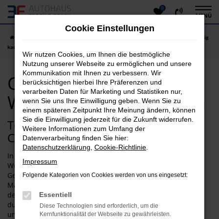
0
Zum
MENÜ
Hauptinhalt
Cookie Einstellungen
springen
Startseite
Weilburg
Citroen
Citroen Neuwagen in Weilburg günstig
kaufen
Wir nutzen Cookies, um Ihnen die bestmögliche
Nutzung unserer Webseite zu ermöglichen und unsere
Kommunikation mit Ihnen zu verbessern. Wir
Citroen Neuwagen in
berücksichtigen hierbei Ihre Präferenzen und
verarbeiten Daten für Marketing und Statistiken nur,
Weilburg günstig kaufen
wenn Sie uns Ihre Einwilligung geben. Wenn Sie zu
einem späteren Zeitpunkt Ihre Meinung ändern, können
Sie die Einwilligung jederzeit für die Zukunft widerrufen.
Top-Qualität zum Top-Preis: Ihr
Weitere Informationen zum Umfang der
Citroen Neuwagen für Weilburg
Datenverarbeitung finden Sie hier:
Datenschutzerklärung
,
Cookie-Richtlinie
.
In puncto Qualität lässt sich ein Citroen Neuwagen in
Impressum
Weilburg nur schwerlich toppen. Mit jeder aktuellen
Generation bringt der Hersteller neue Innovationen auf den
Folgende Kategorien von Cookies werden von uns eingesetzt:
Markt, die meist für jede Menge Aufsehen sorgen. Vor allem
der Aspekt der Sicherheit wird hier groß geschrieben und
Essentiell
durch jede Menge intelligenter Assistenzsysteme
Diese Technologien sind erforderlich, um die
unterstrichen. Wenn Sie mit einem Citroen Neuwagen in
Kernfunktionalität der Webseite zu gewährleisten.