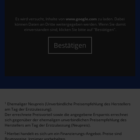
Es wird versucht, Inhalte von
www.google.com
zu laden. Dabei
können Daten an Dritte weitergegeben werden. Wenn Sie damit
einverstanden sind, klicken Sie bitte auf "Bestätigen".
Bestätigen
Ehemaliger Neupreis (Unverbindliche Preisempfehlung des Herstellers
1
am Tag der Erstzulassung).
Der errechnete Preisvorteil sowie die angegebene Ersparnis errechnet
sich gegenüber der ehemaligen unverbindlichen Preisempfehlung des
Herstellers am Tag der Erstzulassung (Neupreis).
2
Hierbei handelt es sich um ein Finanzierungs-Angebot. Preise sind
Bruttopreise. Irrtümer vorbehalten.