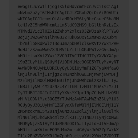
ewogICJuYW1lIjogIk5ldHdvcmtFcnJvciIsCiAgI
mNvbmZpZyI6IHsKICAgICJtZXRob2QiOiAiR0VUIi
wKICAgICJ1cmwiOiAiaHR0cHM6Ly9hcGkueC5ha3M
tcHJvZC5hdWRhcmlzLm5ldC92MS9jbGllbnRzLzIx
MTMvd2Vic2l0ZS12ZWhpY2xlcz93ZWJzaXRlPTYwO
DdjZjIwZGVhNTlhMGU3ZTBkOGUxYiZmaWx0ZXJbMF
1bZmllbGRdPWlzT3duJmZpbHRlclswXVt2YWx1ZV0
9dHJ1ZSZmaWx0ZXJbMV1bZmllbGRdPW1vZGVsJmZp
bHRlclsxXVt2YWx1ZV09JTVCJTdCJTIyYXVkYXJpc
19pZCUyMiUzQSUyMjViODNlMzc3OGE5YTUyMzAyNT
AwMWJkNCUyMiU3RCUyQyU3QiUyMmF1ZGFyaXNfaWQ
lMjIlM0ElMjI1YjgzZTM3NzhhOWE1MjMwMjUwMDFj
MzElMjIlN0QlMkMlN0IlMjJhdWRhcmlzX2lkJTIyJ
TNBJTIyNWI4M2UzNzc4YTlhNTIzMDI1MDAxYzMzJT
IyJTdEJTJDJTdCJTIyYXVkYXJpc19pZCUyMiUzQSU
yMjViODNlMzc3OGE5YTUyMzAyNTAwMWZhZSUyMiU3
RCUyQyU3QiUyMmF1ZGFyaXNfaWQlMjIlM0ElMjI1Y
2M5MzcxMmI5M2U1NjA0NzU3ZDdlZjYlMjIlN0QlMk
MlN0IlMjJhdWRhcmlzX2lkJTIyJTNBJTIyNjc0NWE
4MDMyNjZkNTAyYTUxMGNmODI5JTIyJTdEJTVEJmZp
bHRlclsxXVtvcF09SU4mZmlsdGVyWzJdW2ZpZWxkX
T11c2FnZVN0YXRlJmZpbHRlclsyXVt2YWx1ZV09JT