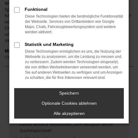
Weilburg unterwegs sind, profitieren Sie zudem von der
Sparsamkeit und Effizienz der aktuellen Motoren, die
Funktional
höchsten Ansprüchen in Sachen Umweltschutz genügen. Wir
Diese Technologien bieten die bestmögliche Funktionalität
vom Autohaus Steindorf verstehen uns als Spezialisten für
der Webseite. Services von Drittanbietern wie Google
Maps, Chats, Fahrzeugbewertungssystem und weitere
Citroen Neuwagen in Weilburg und Umgebung und
werden aktiviert.
unterbreiten Ihnen gern ein attraktives Angebot. Freuen Sie
sich auf purzelnde Preise.
Statistik und Marketing
Modelle
Diese Technologien ermöglichen es uns, die Nutzung der
Citroen C3 Neuwagen Weilburg
Webseite zu analysieren, um die Leistung zu messen und
zu verbessern. Zudem werden Technologien eingesetzt,
die von dritten Werbetreibenden verwendet werden, um
Sie auf anderen Webseiten zu verfolgen und um Anzeigen
zu schalten, die für Ihre Interessen relevant sind.
Fehler: Network Error
Speichern
Beim Laden ist ein Fehler aufgetreten.
Hier sind ein paar Tipps, die dir helfen können:
Optionale Cookies ablehnen
Überprüfe deine Firewall und deine
Alle akzeptieren
Internetverbindung.
Laden andere Webseiten, zum Beispiel deine
Suchmaschine?