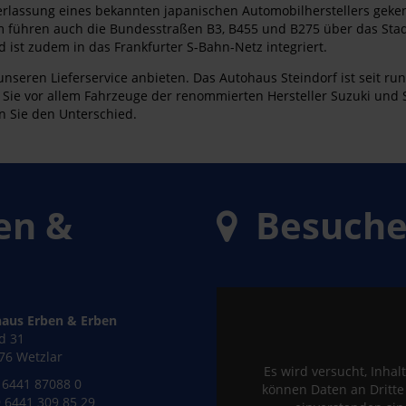
erlassung eines bekannten japanischen Automobilherstellers geken
m führen auch die Bundesstraßen B3, B455 und B275 über das Stad
ist zudem in das Frankfurter S-Bahn-Netz integriert.
 unseren Lieferservice anbieten. Das Autohaus Steindorf ist seit 
en Sie vor allem Fahrzeuge der renommierten Hersteller Suzuki und
n Sie den Unterschied.
en &
Besuchen
aus Erben & Erben
ld 31
76 Wetzlar
Es wird versucht, Inhal
6441 87088 0
können Daten an Dritt
 6441 309 85 29