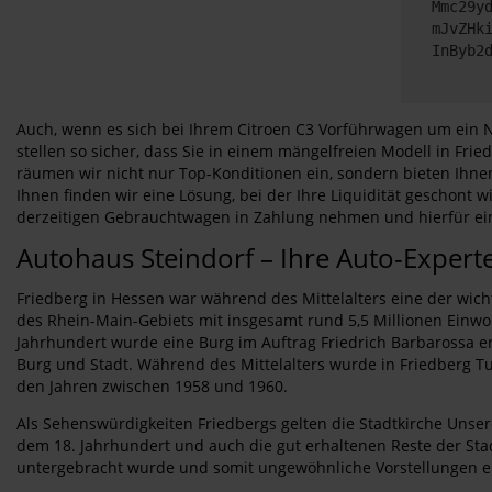
Mmc29y
mJvZHk
InByb2
Auch, wenn es sich bei Ihrem Citroen C3 Vorführwagen um ein N
stellen so sicher, dass Sie in einem mängelfreien Modell in Fr
räumen wir nicht nur Top-Konditionen ein, sondern bieten Ihnen
Ihnen finden wir eine Lösung, bei der Ihre Liquidität geschont
derzeitigen Gebrauchtwagen in Zahlung nehmen und hierfür ei
Autohaus Steindorf – Ihre Auto-Expert
Friedberg in Hessen war während des Mittelalters eine der wic
des Rhein-Main-Gebiets mit insgesamt rund 5,5 Millionen Einwoh
Jahrhundert wurde eine Burg im Auftrag Friedrich Barbarossa er
Burg und Stadt. Während des Mittelalters wurde in Friedberg Tu
den Jahren zwischen 1958 und 1960.
Als Sehenswürdigkeiten Friedbergs gelten die Stadtkirche Unsere
dem 18. Jahrhundert und auch die gut erhaltenen Reste der Stadt
untergebracht wurde und somit ungewöhnliche Vorstellungen e