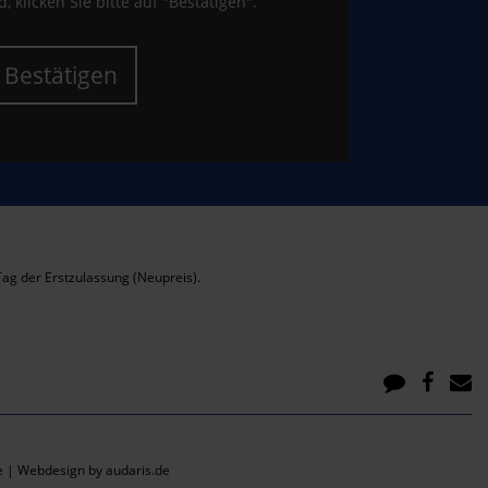
, klicken Sie bitte auf "Bestätigen".
Bestätigen
ag der Erstzulassung (Neupreis).
e |
Webdesign by audaris.de