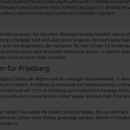
dFsyXVtmaWVsZF09cHJpY2Umc29ydFsyXVtvcmRlcl09QVNDJmxpbWl0
iOiBudWxsLAogICAgImV4cGVjdCI6IHsKICAgICAgInJlc3BvbnNlVHl
dyZXNzIjogbnVsbCwKICAgICJyaXNreSI6IGZhbHNlCiAgfQp9
eufahrzeug aus der aktuellen Modellgeneration handelt, überprüf
iedberg unterwegs sind und über einen längeren Zeitraum keine Rep
 auch die Möglichkeit, den Kaufpreis für den Citroen C3 Vorführw
 wird und Sie kaum eine finanzielle Belastung spüren. In diesem Zu
nen rundum fairen Preis ansetzen.
en für Friedberg
htigsten Städte der Region und des heutigen Bundeslandes. In dem
nern handelt. Friedberg ist Kreisstadt des Wetteraukreises und wa
richtet und seit 1219 ist Friedberg auch urkundlich bezeugt. Ken
ch produziert und es fanden immer wieder Messen statt. Eine Beson
r Lieben Frau sowie die rituelle jüdische Mikwe, die aus dem Jahr
mauer sollten eines Blickes gewürdigt werden. Beliebt in Friedber
rmöglicht.