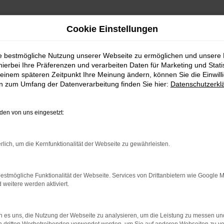
Cookie Einstellungen
 Friedberg günstig kaufen
ie bestmögliche Nutzung unserer Webseite zu ermöglichen und unsere
hierbei Ihre Präferenzen und verarbeiten Daten für Marketing und Stati
in Friedberg günstig kaufe
einem späteren Zeitpunkt Ihre Meinung ändern, können Sie die Einwillig
en zum Umfang der Datenverarbeitung finden Sie hier:
Datenschutzerkl
Friedberg bares Geld sparen
en von uns eingesetzt:
hgedacht? Für Ihre Fahrten durch Friedberg handelt es sich um ei
nd. Es handelt sich meist um Modelle mit Vollausstattung, bei den
d in vielen Fällen einen Allradantrieb freuen. Für Fahrten durch F
rlich, um die Kernfunktionalität der Webseite zu gewährleisten.
tlich unter dem Neupreis liegt. Wir bieten Ihnen für Ihre Fahrten 
estmögliche Funktionalität der Webseite. Services von Drittanbietern wie Google 
: Network Error
eitere werden aktiviert.
 ist ein Fehler aufgetreten.
ein paar Tipps, die dir helfen können:
 es uns, die Nutzung der Webseite zu analysieren, um die Leistung zu messen u