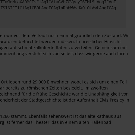
PTIwJnNraXA9MCIsCiAgICAiaGVhZGVycyI6IHt9LAogICAgI
wZSI6ICIiCiAgICB9LAogICAgInRpbWVvdXQiOiAwLAogICAg
en wir vor dem Verkauf noch einmal gründlich den Zustand. Wir
araturen befürchtet werden müssen. In preislicher Hinsicht
agen auf schmal kalkulierte Raten zu verteilen. Gemeinsam mit
sammenhang versteht sich von selbst, dass wir gerne auch Ihren
 Ort leben rund 29.000 Einwohner, wobei es sich um einen Teil
r bereits zu römischen Zeiten besiedelt. Im zwölften
nzeichnend für die frühe Geschichte war die Unabhängigkeit von
derheit der Stadtgeschichte ist der Aufenthalt Elvis Presley in
 1260 stammt. Ebenfalls sehenswert ist das alte Rathaus aus
g ist ferner das Theater, das in einem alten Hallenbad