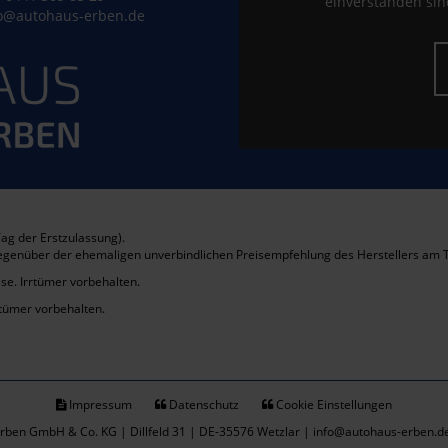
einverstanden sind
o@autohaus-erben.de
ag der Erstzulassung).
gegenüber der ehemaligen unverbindlichen Preisempfehlung des Herstellers am T
se. Irrtümer vorbehalten.
rtümer vorbehalten.
Impressum
Datenschutz
Cookie Einstellungen
rben GmbH & Co. KG | Dillfeld 31 | DE-35576 Wetzlar | info@autohaus-erben.d