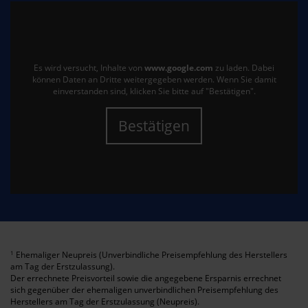
Es wird versucht, Inhalte von
www.google.com
zu laden. Dabei
können Daten an Dritte weitergegeben werden. Wenn Sie damit
einverstanden sind, klicken Sie bitte auf "Bestätigen".
Bestätigen
Ehemaliger Neupreis (Unverbindliche Preisempfehlung des Herstellers
1
am Tag der Erstzulassung).
Der errechnete Preisvorteil sowie die angegebene Ersparnis errechnet
sich gegenüber der ehemaligen unverbindlichen Preisempfehlung des
Herstellers am Tag der Erstzulassung (Neupreis).