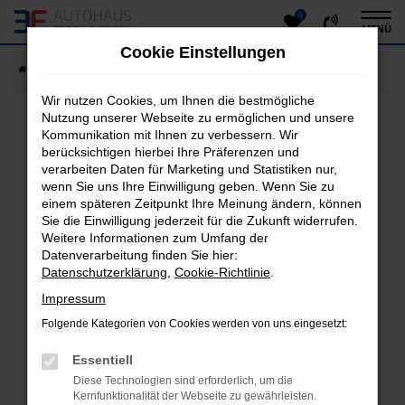
0
Zum
MENÜ
Hauptinhalt
Cookie Einstellungen
springen
Startseite
Fahrzeugangebote
Fahrzeug-Showroom
Wir nutzen Cookies, um Ihnen die bestmögliche
Nutzung unserer Webseite zu ermöglichen und unsere
Kommunikation mit Ihnen zu verbessern. Wir
Fehler: Network Error
berücksichtigen hierbei Ihre Präferenzen und
verarbeiten Daten für Marketing und Statistiken nur,
Beim Laden ist ein Fehler aufgetreten.
wenn Sie uns Ihre Einwilligung geben. Wenn Sie zu
einem späteren Zeitpunkt Ihre Meinung ändern, können
Hier sind ein paar Tipps, die dir helfen können:
Sie die Einwilligung jederzeit für die Zukunft widerrufen.
Überprüfe deine Firewall und deine
Weitere Informationen zum Umfang der
Datenverarbeitung finden Sie hier:
Internetverbindung.
Datenschutzerklärung
,
Cookie-Richtlinie
.
Laden andere Webseiten, zum Beispiel deine
Suchmaschine?
Impressum
Prüfe deine Browsererweiterungen.
Folgende Kategorien von Cookies werden von uns eingesetzt:
Manche Erweiterungen, wie Werbeblocker, können
das Laden bestimmter Seiten verhindern.
Essentiell
Funktioniert die Seite in einem anderen Browser
Diese Technologien sind erforderlich, um die
oder in einem privaten Fenster?
Kernfunktionalität der Webseite zu gewährleisten.