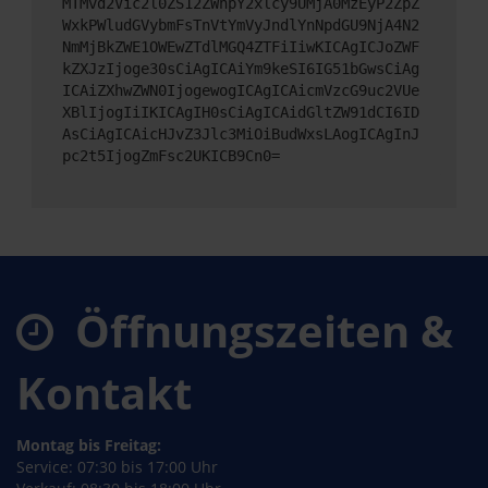
MTMvd2Vic2l0ZS12ZWhpY2xlcy9UMjA0MzEyP2ZpZ
WxkPWludGVybmFsTnVtYmVyJndlYnNpdGU9NjA4N2
NmMjBkZWE1OWEwZTdlMGQ4ZTFiIiwKICAgICJoZWF
kZXJzIjoge30sCiAgICAiYm9keSI6IG51bGwsCiAg
ICAiZXhwZWN0IjogewogICAgICAicmVzcG9uc2VUe
XBlIjogIiIKICAgIH0sCiAgICAidGltZW91dCI6ID
AsCiAgICAicHJvZ3Jlc3MiOiBudWxsLAogICAgInJ
pc2t5IjogZmFsc2UKICB9Cn0=
Öffnungszeiten &
Kontakt
Montag bis Freitag:
Service: 07:30 bis 17:00 Uhr