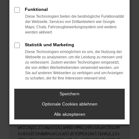
Starte dein Gerät neu.
Funktional
Das kann manchmal helfen, vorübergehende
Diese Technologien bieten die bestmögliche Funktionalität
Probleme zu beheben.
der Webseite. Services von Drittanbietern wie Google
Stelle sicher, dass dein Browser und dein
Maps, Chats, Fahrzeugbewertungssystem und weitere
werden aktiviert.
Betriebssystem auf dem neuesten Stand sind.
Veraltete Software birgt nicht nur ein
Statistik und Marketing
Sicherheitsrisiko, sondern kann auch dazu führen,
Diese Technologien ermöglichen es uns, die Nutzung der
dass bestimmte Funktionen nicht mehr
Webseite zu analysieren, um die Leistung zu messen und
unterstützt werden.
zu verbessern. Zudem werden Technologien eingesetzt,
Wende dich an den Webseitenbetreiber.
die von dritten Werbetreibenden verwendet werden, um
Sie auf anderen Webseiten zu verfolgen und um Anzeigen
Wenn du alle oben genannten Schritte versucht
zu schalten, die für Ihre Interessen relevant sind.
hast, kontaktiere uns bitte. Wir werden versuchen,
das Problem zu beheben. Du kannst uns diesen
Speichern
Text schicken, um uns bei der Fehlersuche zu
unterstützen:
Optionale Cookies ablehnen
Alle akzeptieren
ewogICJuYW1lIjogIk5ldHdvcmtFcnJvciIsCiAgI
mNvbmZpZyI6IHsKICAgICJtZXRob2QiOiAiR0VUIi
wKICAgICJ1cmwiOiAiaHR0cHM6Ly9hcGkueC5ha3M
tcHJvZC5hdWRhcmlzLm5ldC92MS9jbGllbnRzLzIx