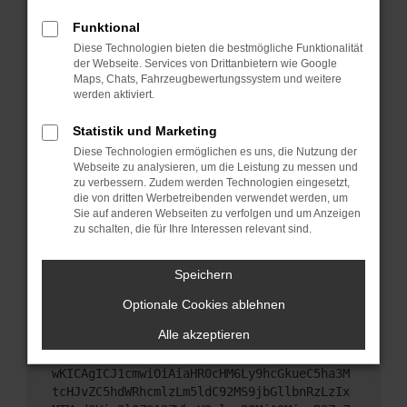
Starte dein Gerät neu.
Funktional
Das kann manchmal helfen, vorübergehende
Diese Technologien bieten die bestmögliche Funktionalität
Probleme zu beheben.
der Webseite. Services von Drittanbietern wie Google
Stelle sicher, dass dein Browser und dein
Maps, Chats, Fahrzeugbewertungssystem und weitere
werden aktiviert.
Betriebssystem auf dem neuesten Stand sind.
Veraltete Software birgt nicht nur ein
Statistik und Marketing
Sicherheitsrisiko, sondern kann auch dazu führen,
Diese Technologien ermöglichen es uns, die Nutzung der
dass bestimmte Funktionen nicht mehr
Webseite zu analysieren, um die Leistung zu messen und
unterstützt werden.
zu verbessern. Zudem werden Technologien eingesetzt,
Wende dich an den Webseitenbetreiber.
die von dritten Werbetreibenden verwendet werden, um
Sie auf anderen Webseiten zu verfolgen und um Anzeigen
Wenn du alle oben genannten Schritte versucht
zu schalten, die für Ihre Interessen relevant sind.
hast, kontaktiere uns bitte. Wir werden versuchen,
das Problem zu beheben. Du kannst uns diesen
Speichern
Text schicken, um uns bei der Fehlersuche zu
unterstützen:
Optionale Cookies ablehnen
Alle akzeptieren
ewogICJuYW1lIjogIk5ldHdvcmtFcnJvciIsCiAgI
mNvbmZpZyI6IHsKICAgICJtZXRob2QiOiAiR0VUIi
wKICAgICJ1cmwiOiAiaHR0cHM6Ly9hcGkueC5ha3M
tcHJvZC5hdWRhcmlzLm5ldC92MS9jbGllbnRzLzIx