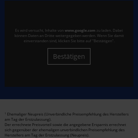
Es wird versucht, Inhalte von
www.google.com
zu laden. Dabei
können Daten an Dritte weitergegeben werden. Wenn Sie damit
einverstanden sind, klicken Sie bitte auf "Bestätigen".
Bestätigen
Ehemaliger Neupreis (Unverbindliche Preisempfehlung des Herstellers
1
am Tag der Erstzulassung).
Der errechnete Preisvorteil sowie die angegebene Ersparnis errechnet
sich gegenüber der ehemaligen unverbindlichen Preisempfehlung des
Herstellers am Tag der Erstzulassung (Neupreis).