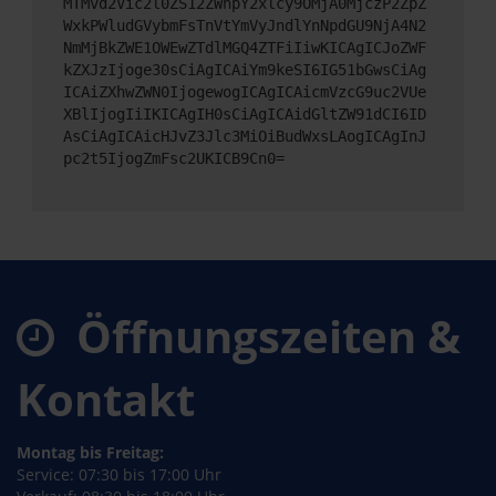
MTMvd2Vic2l0ZS12ZWhpY2xlcy9OMjA0MjczP2ZpZ
WxkPWludGVybmFsTnVtYmVyJndlYnNpdGU9NjA4N2
NmMjBkZWE1OWEwZTdlMGQ4ZTFiIiwKICAgICJoZWF
kZXJzIjoge30sCiAgICAiYm9keSI6IG51bGwsCiAg
ICAiZXhwZWN0IjogewogICAgICAicmVzcG9uc2VUe
XBlIjogIiIKICAgIH0sCiAgICAidGltZW91dCI6ID
AsCiAgICAicHJvZ3Jlc3MiOiBudWxsLAogICAgInJ
pc2t5IjogZmFsc2UKICB9Cn0=
Öffnungszeiten &
Kontakt
Montag bis Freitag:
Service: 07:30 bis 17:00 Uhr