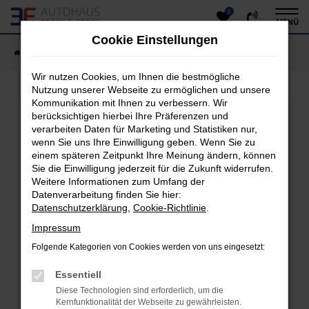
0
Zum
MENÜ
Hauptinhalt
Cookie Einstellungen
springen
Startseite
Fahrzeugangebote
Fahrzeug-Showroom
Wir nutzen Cookies, um Ihnen die bestmögliche
Nutzung unserer Webseite zu ermöglichen und unsere
Kommunikation mit Ihnen zu verbessern. Wir
Fehler: Network Error
berücksichtigen hierbei Ihre Präferenzen und
verarbeiten Daten für Marketing und Statistiken nur,
Beim Laden ist ein Fehler aufgetreten.
wenn Sie uns Ihre Einwilligung geben. Wenn Sie zu
einem späteren Zeitpunkt Ihre Meinung ändern, können
Hier sind ein paar Tipps, die dir helfen können:
Sie die Einwilligung jederzeit für die Zukunft widerrufen.
Überprüfe deine Firewall und deine
Weitere Informationen zum Umfang der
Datenverarbeitung finden Sie hier:
Internetverbindung.
Datenschutzerklärung
,
Cookie-Richtlinie
.
Laden andere Webseiten, zum Beispiel deine
Suchmaschine?
Impressum
Prüfe deine Browsererweiterungen.
Folgende Kategorien von Cookies werden von uns eingesetzt:
Manche Erweiterungen, wie Werbeblocker, können
das Laden bestimmter Seiten verhindern.
Essentiell
Funktioniert die Seite in einem anderen Browser
Diese Technologien sind erforderlich, um die
oder in einem privaten Fenster?
Kernfunktionalität der Webseite zu gewährleisten.