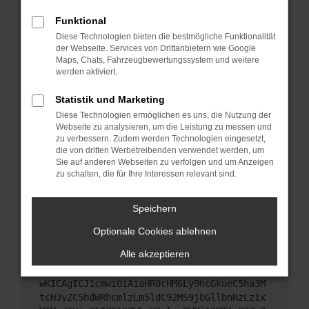
Starte dein Gerät neu.
Funktional
Das kann manchmal helfen, vorübergehende
Diese Technologien bieten die bestmögliche Funktionalität
Probleme zu beheben.
der Webseite. Services von Drittanbietern wie Google
Stelle sicher, dass dein Browser und dein
Maps, Chats, Fahrzeugbewertungssystem und weitere
werden aktiviert.
Betriebssystem auf dem neuesten Stand sind.
Veraltete Software birgt nicht nur ein
Statistik und Marketing
Sicherheitsrisiko, sondern kann auch dazu führen,
Diese Technologien ermöglichen es uns, die Nutzung der
dass bestimmte Funktionen nicht mehr
Webseite zu analysieren, um die Leistung zu messen und
unterstützt werden.
zu verbessern. Zudem werden Technologien eingesetzt,
Wende dich an den Webseitenbetreiber.
die von dritten Werbetreibenden verwendet werden, um
Sie auf anderen Webseiten zu verfolgen und um Anzeigen
Wenn du alle oben genannten Schritte versucht
zu schalten, die für Ihre Interessen relevant sind.
hast, kontaktiere uns bitte. Wir werden versuchen,
das Problem zu beheben. Du kannst uns diesen
Speichern
Text schicken, um uns bei der Fehlersuche zu
unterstützen:
Optionale Cookies ablehnen
Alle akzeptieren
ewogICJuYW1lIjogIk5ldHdvcmtFcnJvciIsCiAgI
mNvbmZpZyI6IHsKICAgICJtZXRob2QiOiAiR0VUIi
wKICAgICJ1cmwiOiAiaHR0cHM6Ly9hcGkueC5ha3M
tcHJvZC5hdWRhcmlzLm5ldC92MS9jbGllbnRzLzIx