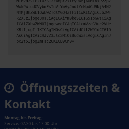
MTMvd2Vic2l0ZS12ZWhpY2xlcy9WMjA0MTAxP2ZpZ
WxkPWludGVybmFsTnVtYmVyJndlYnNpdGU9NjA4N2
NmMjBkZWE1OWEwZTdlMGQ4ZTFiIiwKICAgICJoZWF
kZXJzIjoge30sCiAgICAiYm9keSI6IG51bGwsCiAg
ICAiZXhwZWN0IjogewogICAgICAicmVzcG9uc2VUe
XBlIjogIiIKICAgIH0sCiAgICAidGltZW91dCI6ID
AsCiAgICAicHJvZ3Jlc3MiOiBudWxsLAogICAgInJ
pc2t5IjogZmFsc2UKICB9Cn0=
Öffnungszeiten &
Kontakt
Montag bis Freitag:
Service: 07:30 bis 17:00 Uhr