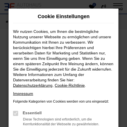
0
Zum
MENÜ
Hauptinhalt
Cookie Einstellungen
springen
Startseite
Fahrzeugangebote
Fahrzeug-Showroom
Wir nutzen Cookies, um Ihnen die bestmögliche
Nutzung unserer Webseite zu ermöglichen und unsere
Kommunikation mit Ihnen zu verbessern. Wir
Fehler: Network Error
berücksichtigen hierbei Ihre Präferenzen und
verarbeiten Daten für Marketing und Statistiken nur,
Beim Laden ist ein Fehler aufgetreten.
wenn Sie uns Ihre Einwilligung geben. Wenn Sie zu
einem späteren Zeitpunkt Ihre Meinung ändern, können
Hier sind ein paar Tipps, die dir helfen können:
Sie die Einwilligung jederzeit für die Zukunft widerrufen.
Überprüfe deine Firewall und deine
Weitere Informationen zum Umfang der
Datenverarbeitung finden Sie hier:
Internetverbindung.
Datenschutzerklärung
,
Cookie-Richtlinie
.
Laden andere Webseiten, zum Beispiel deine
Suchmaschine?
Impressum
Prüfe deine Browsererweiterungen.
Folgende Kategorien von Cookies werden von uns eingesetzt:
Manche Erweiterungen, wie Werbeblocker, können
das Laden bestimmter Seiten verhindern.
Essentiell
Funktioniert die Seite in einem anderen Browser
Diese Technologien sind erforderlich, um die
oder in einem privaten Fenster?
Kernfunktionalität der Webseite zu gewährleisten.