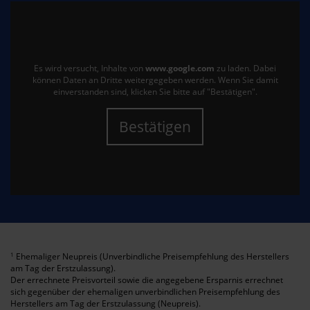
Es wird versucht, Inhalte von
www.google.com
zu laden. Dabei
können Daten an Dritte weitergegeben werden. Wenn Sie damit
einverstanden sind, klicken Sie bitte auf "Bestätigen".
Bestätigen
Ehemaliger Neupreis (Unverbindliche Preisempfehlung des Herstellers
1
am Tag der Erstzulassung).
Der errechnete Preisvorteil sowie die angegebene Ersparnis errechnet
sich gegenüber der ehemaligen unverbindlichen Preisempfehlung des
Herstellers am Tag der Erstzulassung (Neupreis).